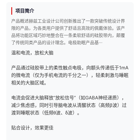
项目简介
‌产品概述赫兹工业设计公司创新推出了一款突破传统设计界
限的产品，为各类用户提供了舒适且高效的佩戴体验。该产
品将功能区域巧妙地整合在一条柔软舒适的硅胶带内，颠覆
了传统同类产品的设计理念。‌电极助眠产品基···
‌温和电流，放松大脑‌
产品通过硅胶带上的‌柔性触点电极‌，向额头传递低于1mA
的微电流（仅为手机电流的千分之一），轻柔刺激与睡眠
相关的大脑区域。
电流会促进大脑释放“放松信号”（如GABA神经递质），
减少焦虑感，同时引导脑电波从清醒状态（高频β波）过
渡到睡眠状态（低频θ波、δ波）。
‌贴合设计，效果更佳‌