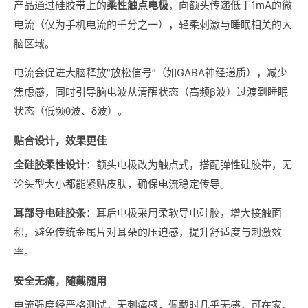
产品通过硅胶带上的‌
柔性触点电极
‌，向额头传递低于1mA的微
电流（仅为手机电流的千分之一），轻柔刺激与睡眠相关的大
脑区域。
电流会促进大脑释放“放松信号”（如GABA神经递质），减少
焦虑感，同时引导脑电波从清醒状态（高频β波）过渡到睡眠
状态（低频θ波、δ波）。
贴合设计，效果更佳
全硅胶柔性设计
‌：额头电极改为触点式，搭配弹性硅胶带，无
论头型大小都能紧贴皮肤，确保电流稳定传导。
耳部导电硅胶条
‌：耳后电极采用柔软导电硅胶，增大接触面
积，避免传统金属片对耳朵的压迫感，提升舒适度与刺激效
率。
安全无痛，随戴随用
电流强度经严格测试，无刺痛感，佩戴时几乎无感，可在家、