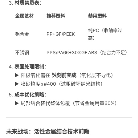
材质禁忌表
：
金属基材
推荐塑料
禁用塑料
纯PC（收缩率过
铝合金
PP+GF/PEEK
高）
不锈钢
PPS/PA66+30%GF
ABS（结合力不足）
表面处理限制
：
▶ 阳极氧化需在
蚀刻前完成
（氧化层不导电）
▶ 喷砂粒度≤#400（过粗破坏纳米结构）
成本优化策略
：
▶ 局部结合替代整体包覆（节省金属用量60%）
未来战场：活性金属结合技术前瞻