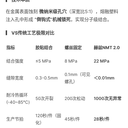
在金属表面蚀刻
微纳米级孔穴
（深宽比5:1），熔融塑料
注入孔中形成
“倒钩式”机械锁死
，实现分子级结合。
▎ VS传统工艺极限对比
指标
胶粘结合
螺丝固定
赫兹NMT 2.0
结合强度
≤5 MPa
8 MPa
22 MPa
0.1mm（可见
缝隙宽度
0.3-0.5mm
＜0.01mm
螺孔）
耐冷热循环
50次开裂
200次松动
1000次无异常
(-40~85℃)
120秒/件（固
生产节拍
45秒/件
28秒/件
化）