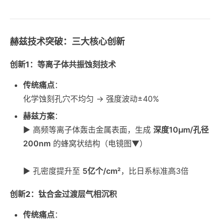
赫兹技术突破：三大核心创新
创新1：等离子体共振蚀刻技术
传统痛点
：
化学蚀刻孔穴不均匀 → 强度波动±40%
赫兹方案
：
▶ 高频等离子体轰击金属表面，生成
深度10μm/孔径
200nm
的蜂窝状结构（电镜图▼）
▶ 孔密度提升至
5亿个/cm²
，比日系标准高3倍
创新2：钛合金过渡层气相沉积
传统痛点
：