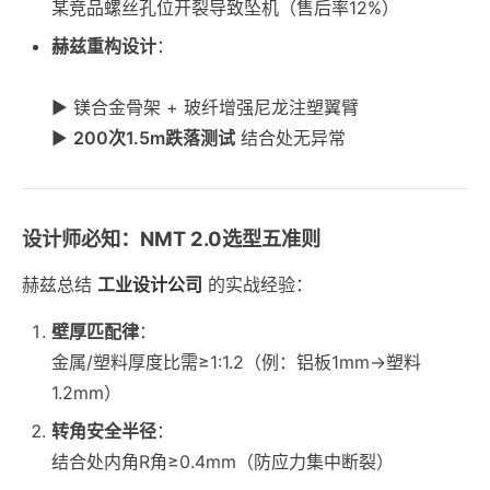
某竞品螺丝孔位开裂导致坠机（售后率12%）
赫兹重构设计
：
▶ 镁合金骨架 + 玻纤增强尼龙注塑翼臂
▶
200次1.5m跌落测试
结合处无异常
设计师必知：NMT 2.0选型五准则
赫兹总结
工业设计公司
的实战经验：
壁厚匹配律
：
金属/塑料厚度比需≥1:1.2（例：铝板1mm→塑料
1.2mm）
转角安全半径
：
结合处内角R角≥0.4mm（防应力集中断裂）