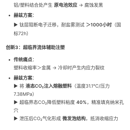
铝/塑料结合处产生
原电池效应
→ 腐蚀发黑
赫兹方案
：
▶ 钛层阻断电子迁移，耐盐雾测试
＞1000小时
（国
标72h）
创新3：超临界流体辅助注塑
传统痛点
：
塑料收缩率＞金属 → 冷却时产生内应力裂纹
赫兹方案
：
▶ 将
液态CO₂注入熔融塑料
（温度31.1℃/压力
7.38MPa）
▶ 超临界态CO₂降低塑料粘度
40%
，精准填充纳米孔
穴
▶ 泄压后CO₂气化形成
微发泡结构
，抵消收缩应力