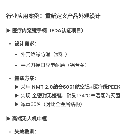
行业应用案例：重新定义
产品外观设计
▶ 医疗内窥镜手柄（FDA认证项目）
设计需求
：
外壳绝缘防滑（塑料）
手术刀接口导电耐磨（铝合金）
赫兹方案
：
▶ 采用
NMT 2.0结合6061航空铝+医疗级PEEK
▶ 实现
全密封无接缝
，耐受134℃高温蒸汽灭菌
▶ 减重35%（对比全金属结构）
▶ 高端无人机中框
失效教训
：