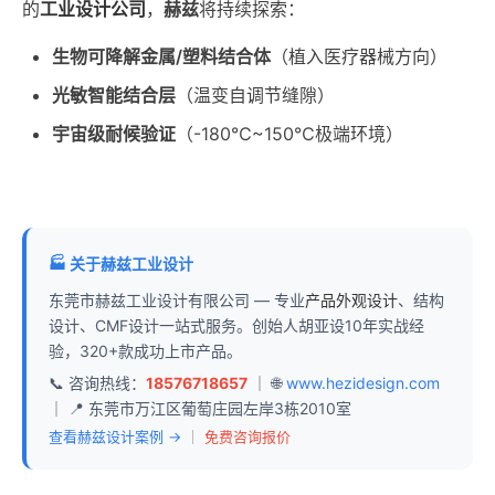
的
工业设计公司
，
赫兹
将持续探索：
生物可降解金属/塑料结合体
（植入医疗器械方向）
光敏智能结合层
（温变自调节缝隙）
宇宙级耐候验证
（-180℃~150℃极端环境）
🏭 关于赫兹工业设计
东莞市赫兹工业设计有限公司 — 专业
产品外观设计
、结构
设计、CMF设计一站式服务。创始人胡亚设10年实战经
验，320+款成功上市产品。
📞 咨询热线：
18576718657
｜ 🌐
www.hezidesign.com
｜ 📍 东莞市万江区葡萄庄园左岸3栋2010室
查看赫兹设计案例 →
｜
免费咨询报价