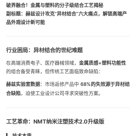
破界融合！金属与塑料的分子级结合工艺揭秘
副标题：赫兹设计攻克“异材结合”六大痛点，解锁高端
产
品外观设计
新可能
行业困局：异材结合的世纪难题
在高端消费电子、医疗器械领域，
金属质感+塑料功能性
的组合备受青睐，但传统工艺面临致命缺陷：
赫兹实验室数据
：市场返修产品中
68%的失效源于异材结
合缺陷
，迫使
工业设计公司
寻求突破性方案。
工艺革命：NMT纳米注塑技术2.0升级版
▎ 技术本质