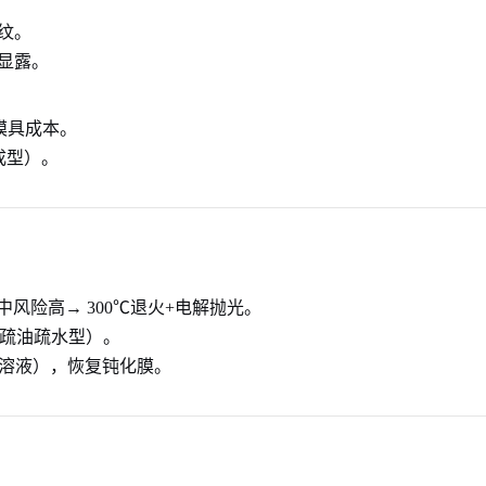
纹。
显露。
模具成本。
成型）。
风险高→ 300℃退火+电解抛光。
（疏油疏水型）。
HF溶液），恢复钝化膜。