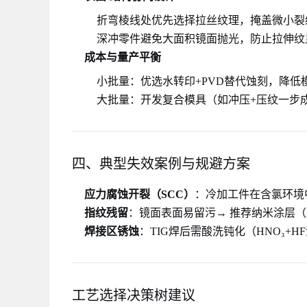
折弯棱线处优先选择拉丝纹理，掩盖微小裂
深冲零件避免大面积镜面抛光，防止拉伸纹
成本与量产平衡
小批量：优选水转印+PVD替代蚀刻，降低
大批量：开发复合模具（如冲压+压纹一步
四、典型失效案例与规避方案
应力腐蚀开裂（SCC）
：冷加工件在含氯环境中
指纹残留
：镜面表面易留污→ 推荐纳米涂层
焊接区锈蚀
：TIG焊后需酸洗钝化（HNO₃+
工艺选择决策树建议