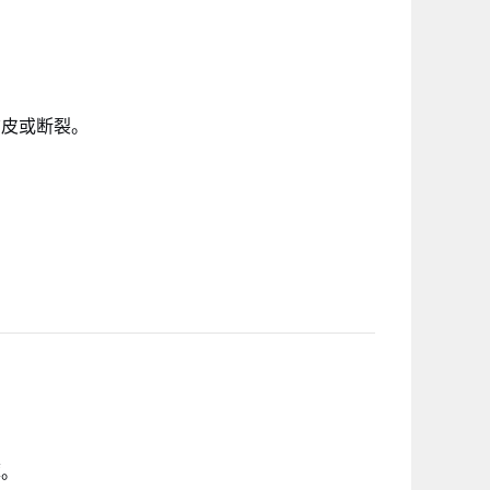
橘皮或断裂。
薄。