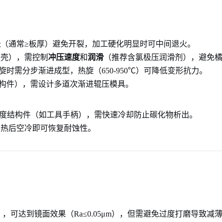
径
（通常≥板厚）避免开裂，加工硬化明显时可中间退火。
外壳），需控制
冲压速度
和
润滑
（推荐含氯极压润滑剂），避免
时需分步渐进成型，热旋（650-950℃）可降低变形抗力。
构件），需设计多道次渐进辊压模具。
度结构件（如工具手柄），需快速冷却防止碳化物析出。
加热后空冷即可恢复耐蚀性。
0），可达到镜面效果（Ra≤0.05μm），但需避免过度打磨导致减