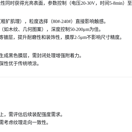
同时获得光亮表面，参数控制（电压20-30V，时间5-8min）
（粗犷肌理），粒度选择（80#-240#）直接影响触感。
如木纹、几何图案），深度控制50-200μm为佳。
）等镀层，提升耐磨性和装饰性，膜厚2-5μm不影响尺寸精度。
生成黑色膜层，需封闭处理增强附着力。
保性优于传统喷涂。
以上，需评估后续装配强度需求。
需考虑纹理走向一致性。