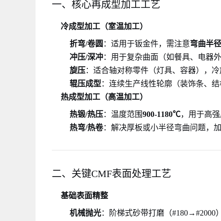
一、核心再成型加工工艺
冷成型加工（室温加工）
折弯/卷圆
：适用于钣金件，需注意
弯曲半
冲压/深冲
：用于复杂曲面（如餐具、电器
旋压
：适合轴对称零件（灯具、容器），冷旋
辊压成型
：连续生产线性轮廓（装饰条、结
热成型加工（高温加工）
热锻/热压
：温度范围
900-1180℃
，用于高强
热弯/热卷
：解决厚板或小半径弯曲问题，
二、关键CMF表面处理工艺
基础表面精整
机械抛光
：阶梯式砂带打磨（#180→#200