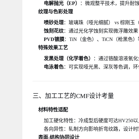
电解抛光（EP）
：微观整平技术，提升耐蚀性
纹理与色彩处理
喷砂处理
：玻璃珠（哑光细腻） vs 棕刚玉
蚀刻花纹
：通过光化学蚀刻实现微浮雕效果（
PVD镀膜
：TiN（金色）、TiCN（枪黑色
特殊效果工艺
发黑处理（化学着色）
：通过铬酸溶液氧化
电泳着色
：可实现哑光黑、深灰等色调，环
三、加工工艺的CMF设计考量
材料特性适配
加工硬化特性：冷成型后硬度可达HV250
各向异性：轧制方向影响折弯纹路，设计时
表面-结构协同设计