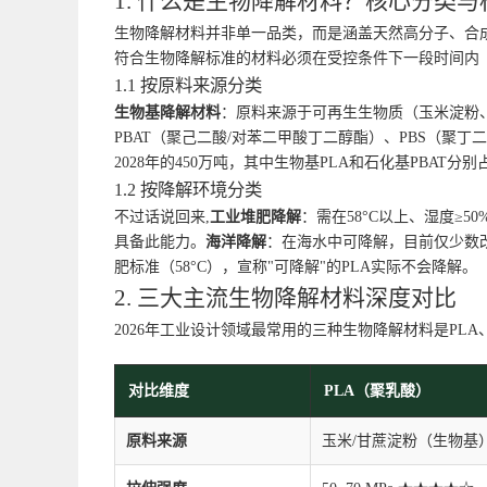
1. 什么是生物降解材料？核心分类与
生物降解材料并非单一品类，而是涵盖天然高分子、合成生物
符合生物降解标准的材料必须在受控条件下一段时间内（通
1.1 按原料来源分类
生物基降解材料
：原料来源于可再生生物质（玉米淀粉、
PBAT（聚己二酸/对苯二甲酸丁二醇酯）、PBS（聚丁二酸丁
2028年的450万吨，其中生物基PLA和石化基PBAT分别占
1.2 按降解环境分类
不过话说回来,
工业堆肥降解
：需在58°C以上、湿度≥
具备此能力。
海洋降解
：在海水中可降解，目前仅少数
肥标准（58°C），宣称"可降解"的PLA实际不会降解。
2. 三大主流生物降解材料深度对比
2026年工业设计领域最常用的三种生物降解材料是PL
对比维度
PLA（聚乳酸）
原料来源
玉米/甘蔗淀粉（生物基