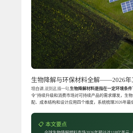
生物降解与环保材料全解——2026
坦白讲,
说到这,插一句,
生物降解材料是指在一定环境条件
令"持续升级和消费市场对可持续产品的需求爆发，生
配、成本结构和设计应用四个维度，系统梳理2026年
📋 本文要点
全球生物降解塑料市场2026年预计达118亿美元（Gran