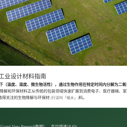
年工业设计材料指南
下（温度、湿度、微生物活性），通过生物作用在特定时间内分解为二氧
物降解和环保材料正从传统的包装领域快速扩展到消费电子、医疗器械、
最值得关注的生物降解与环保材
料。
(行话叫「缩水」)
d View Research数据），年均增速18.6%