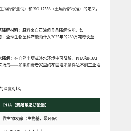
物降解测试）和ISO 17556（土壤降解标准）的定义，
基降解材料
：原料来自石油但具备降解性能，如
度报告，全球生物塑料产能预计从2025年的280万吨增长至
水降解
：在自然土壤或淡水环境中可降解，PHA和PBAT
置场景——如果消费者家里的花园堆肥条件达不到工业堆
度的深度对比。
PHA（聚羟基脂肪酸酯）
微生物发酵（生物基，最环保）