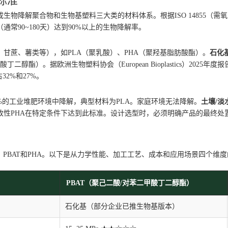
标准
降解聚合物和生物基塑料三大类的材料体系。根据ISO 14855（需氧生
常90~180天）达到90%以上的生物降解率。
甘蔗、薯类等），如PLA（聚乳酸）、PHA（聚羟基脂肪酸酯）。
石化
二醇酯）。据欧洲生物塑料协会（European Bioplastics）2025年
32%和27%。
50%的工业堆肥环境中降解，典型材料为PLA。家庭环境无法降解。
土壤/淡
改性PHA在特定条件下达到此标准。设计选型时，必须明确产品的最终处
A、PBAT和PHA。以下是从力学性能、加工工艺、成本和应用场景四个维
PBAT（聚己二酸/对苯二甲酸丁二醇酯）
）
石化基（部分企业已推生物基版本）