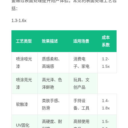
要通过表面处理提升用户体验。常见的表面处理工艺包
括：
1.3-1.6x
成本
工艺类型
效果描述
适用场景
系数
喷涂哑光
质感柔和、
消费电
1.2-
漆
高端感
子、家电
1.5x
喷涂亮光
高光泽、色
玩具、文
漆
泽鲜艳
创产品
类肤手感、
手持设
1.4-
软触漆
防滑
备、工具
1.8x
高硬度、耐
高频使用
1.5-
UV固化