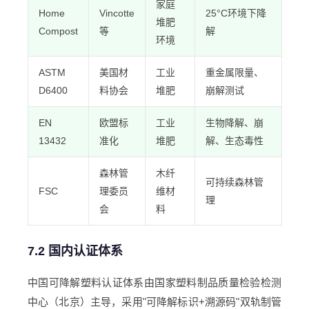
家庭
Home
Vincotte
25°C环境下降
堆肥
Compost
等
解
环境
ASTM
美国材
工业
重金属限量、
D6400
料协会
堆肥
崩解测试
EN
欧盟标
工业
生物降解、崩
13432
准化
堆肥
解、生态毒性
森林管
木纤
可持续森林管
FSC
理委员
维材
理
会
料
7.2 国内认证体系
中国可降解塑料认证体系由国家塑料制品质量检验检测
中心（北京）主导，采用"可降解标识+溯源码"双轨制管