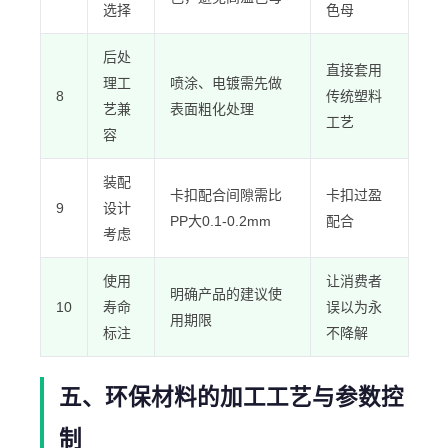
选择
色母
后处
直接套用
理工
喷涂、电镀需先做
8
传统塑料
艺兼
表面粗化处理
工艺
容
装配
卡扣配合间隙需比
卡扣过盈
9
设计
PP大0.1-0.2mm
配合
考虑
使用
让消费者
明确产品的建议使
10
寿命
误以为永
用期限
标注
不降解
五、环保材料的加工工艺与参数控
制