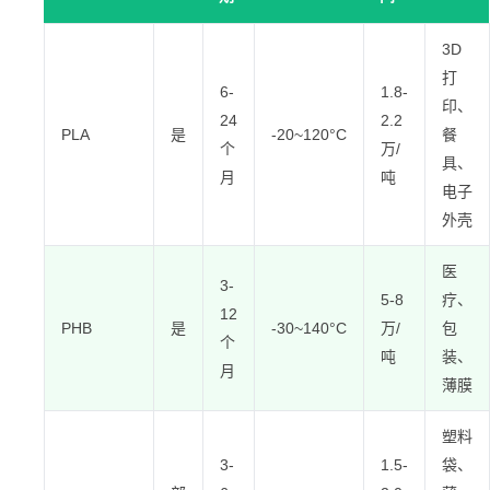
3D
打
6-
1.8-
印、
24
2.2
PLA
是
-20~120°C
餐
个
万/
具、
月
吨
电子
外壳
医
3-
5-8
疗、
12
PHB
是
-30~140°C
万/
包
个
吨
装、
月
薄膜
塑料
3-
1.5-
袋、