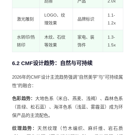
刮擦
产品
2.0x
LOGO、纹
1.1-
激光雕刻
品牌标识
理效果
1.2x
水转印/热
木纹、石纹
家电、装
1.3-
转印
等效果
饰件
1.5x
6.2 CMF设计趋势：自然与可持续
2026年的CMF设计主流趋势强调"自然美学"与"可持续属
性"的融合：
色彩趋势：
大地色系（米白、燕麦、浅褐）、森林色系
（苔绿、松石蓝）、海洋色系（浅蓝、雾霾蓝）成为环
保产品的主流配色。
纹理趋势：
天然纹理（竹木编织、麻纤维、岩石质