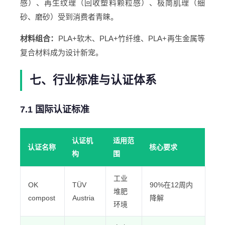
感）、再生纹理（回收塑料颗粒感）、极简肌理（细
砂、磨砂）受到消费者青睐。
材料组合：
PLA+软木、PLA+竹纤维、PLA+再生金属等
复合材料成为设计新宠。
七、行业标准与认证体系
7.1 国际认证标准
认证机
适用范
认证名称
核心要求
构
围
工业
OK
TÜV
90%在12周内
堆肥
compost
Austria
降解
环境