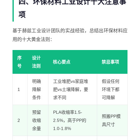
四、环保材料工业设计十大注意事
项
基于赫兹工业设计团队的实战经验，总结出环保材料应
用的十大黄金法则：
序
设计
核心要点
禁忌事项
号
法则
明确
工业堆肥vs家庭堆
假设任何
1
降解
肥vs土壤降解，要
环境下都
条件
求不同
可降解
预留
PLA收缩率1.5-
照搬PP模
2
收缩
2.5%，高于PP的
具尺寸
余量
1.0-1.8%