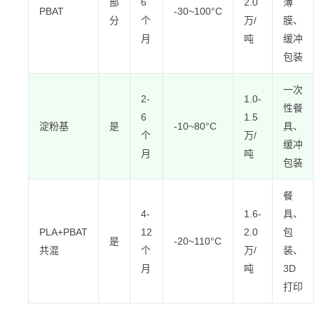
部
6
2.0
薄
PBAT
-30~100°C
分
个
万/
膜、
月
吨
缓冲
包装
一次
2-
1.0-
性餐
6
1.5
淀粉基
是
-10~80°C
具、
个
万/
缓冲
月
吨
包装
餐
4-
1.6-
具、
PLA+PBAT
12
2.0
包
是
-20~110°C
共混
个
万/
装、
月
吨
3D
打印