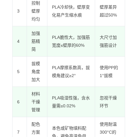
控制
PLA冷却快，壁厚变
壁厚差异
3
壁厚
化易产生缩水痕
超过50%
均匀
加强
PLA脆性大，加强筋
大尺寸加
4
筋精
宽度≤壁厚的60%
强筋设计
简
拔模
PLA摩擦系数高，拔
使用PP的
5
角度
模角建议≥2°
1°拔模
加大
材料
PLA吸湿性强，含水
忽视干燥
6
干燥
量需≤0.02%
环节
管理
配色
使用耐温
本色或矿物填料配
7
方案
300°C的
色，避免高温色母