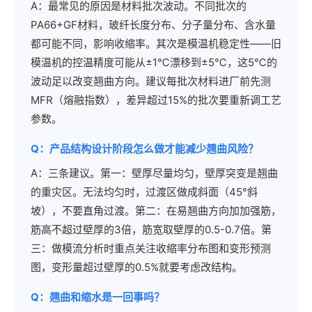
A：最常见的原因是材料批次波动。不同批次的
PA66+GF材料，玻纤长度分布、分子量分布、含水量
都可能不同，影响收缩率。其次是模温机稳定性——旧
模温机的控温精度可能从±1℃漂移到±5℃，这5℃的
波动足以改变翘曲方向。建议每批次材料进厂前先测
MFR（熔融指数），差异超过15%的批次要重新调工艺
参数。
Q：产品结构设计阶段怎么做才能减少翘曲风险？
A：三条建议。第一：壁厚尽量均匀，壁厚突变是翘曲
的重灾区。无法均匀时，过渡区做成斜面（45°斜
坡），不要直角过渡。第二：在易翘曲方向加加强筋，
筋高不超过壁厚的3倍，筋宽取壁厚的0.5-0.7倍。第
三：做模流分析时重点关注收缩率分布图和变形预测
图，变形量超过壁厚的0.5%就要考虑改结构。
Q：翘曲和缩水是一回事吗？