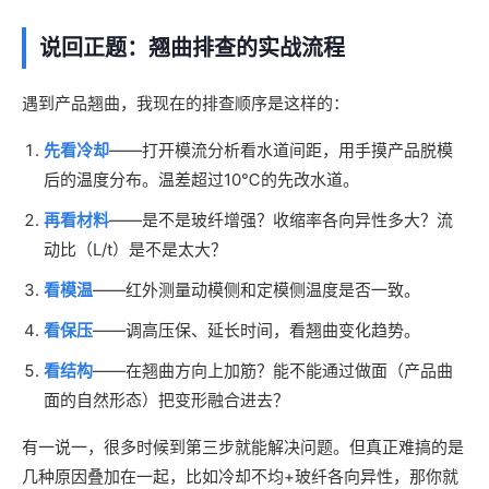
说回正题：翘曲排查的实战流程
遇到产品翘曲，我现在的排查顺序是这样的：
先看冷却
——打开模流分析看水道间距，用手摸产品脱模
后的温度分布。温差超过10℃的先改水道。
再看材料
——是不是玻纤增强？收缩率各向异性多大？流
动比（L/t）是不是太大？
看模温
——红外测量动模侧和定模侧温度是否一致。
看保压
——调高压保、延长时间，看翘曲变化趋势。
看结构
——在翘曲方向上加筋？能不能通过做面（产品曲
面的自然形态）把变形融合进去？
有一说一，很多时候到第三步就能解决问题。但真正难搞的是
几种原因叠加在一起，比如冷却不均+玻纤各向异性，那你就