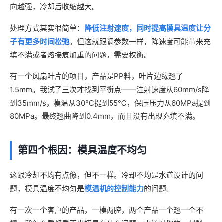
向越强，冷却后收缩越大。
处理方式其实很简单：
降低注射速度，同时提高模具温度让分
子有更多时间松弛
。但这就跟调参数一样，降速度可能带来充
填不满或者熔接痕加重的问题，需要权衡。
有一个风扇叶片的项目，产品是PP料，叶片边缘翘了
1.5mm。我试了三次才找到平衡点——注射速度从60mm/s降
到35mm/s，模温从30℃提到55℃，保压压力从60MPa提到
80MPa。最终翘曲降到0.4mm，而且没有出现充填不满。
第四个根因：模具温度不均匀
这跟冷却不均有点像，但不一样。冷却不均是水道设计的问
题，模具温度不均匀是
模温机的控制能力
的问题。
有一次一个客户的产品，一模两腔，两个产品一个翘一个不