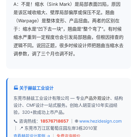
A：不是！缩水（Sink Mark）是局部表面凹陷，原因
是该区域收缩大、壁厚局部偏厚或保压不足。翘曲
（Warpage）是整体变形、产品扭曲。两者的区别在
于：缩水是"凹下去一块"，翘曲是"整个弯了"。有时候
缩水严重到一定程度也会引发局部翘曲，但根因排查的
逻辑不同。说回正题，很多时候设计师把翘曲当缩水去
调参数，调了三个月也调不好。
🏭 关于赫兹工业设计
东莞市赫兹工业设计有限公司 — 专业
产品外观设计
、结构
设计、CMF设计一站式服务。创始人胡亚设10年实战经
验，320+款成功上市产品。
📞 咨询热线：
18576718657
｜ 🌐
www.hezidesign.com
｜ 📍 东莞市万江区葡萄庄园左岸3栋2010室
查看赫兹设计案例 →
｜
免费咨询报价