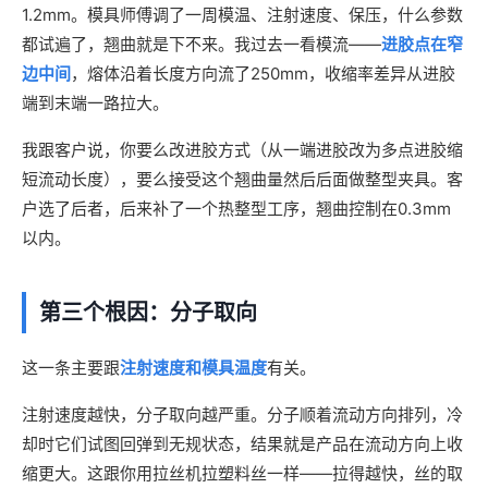
1.2mm。模具师傅调了一周模温、注射速度、保压，什么参数
都试遍了，翘曲就是下不来。我过去一看模流——
进胶点在窄
边中间
，熔体沿着长度方向流了250mm，收缩率差异从进胶
端到末端一路拉大。
我跟客户说，你要么改进胶方式（从一端进胶改为多点进胶缩
短流动长度），要么接受这个翘曲量然后后面做整型夹具。客
户选了后者，后来补了一个热整型工序，翘曲控制在0.3mm
以内。
第三个根因：分子取向
这一条主要跟
注射速度和模具温度
有关。
注射速度越快，分子取向越严重。分子顺着流动方向排列，冷
却时它们试图回弹到无规状态，结果就是产品在流动方向上收
缩更大。这跟你用拉丝机拉塑料丝一样——拉得越快，丝的取