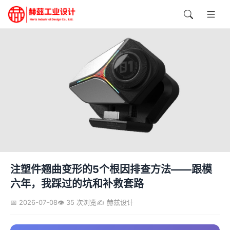
注塑件翘曲变形的5个根因排查方法——跟模
六年，我踩过的坑和补救套路
📅 2026-07-08
👁️ 35 次浏览
✍️ 赫兹设计