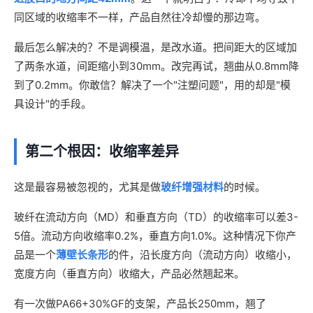
同区域的收缩率不一样，产品自然往冷却慢的那边弯。
最后怎么解决的？不是调模温，是改水道。把间距大的区域加
了两条水道，间距缩小到30mm。改完再试，翘曲从0.8mm降
到了0.2mm。你敢信？解决了一个"注塑问题"，用的却是"模
具设计"的手段。
第二个根因：收缩率差异
这是最容易被忽视的，尤其是做
玻纤增强材料
的时候。
玻纤在流动方向（MD）和垂直方向（TD）的收缩率可以差3-
5倍。流动方向收缩率0.2%，垂直方向1.0%。这种情况下你产
品是一个
薄壁长条形
的件，沿长度方向（流动方向）收缩小，
宽度方向（垂直方向）收缩大，产品必然翘起来。
有一次做PA66+30%GF的支架，产品长250mm，翘了