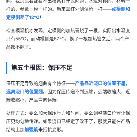
翘。我怎么看都看不出模具有什么问题，水道对称的，材料一
样的，参数一模一样的。后来拿红外测温枪一打——
动模侧和
定模侧差了12℃
！
检查模温机才发现，定模侧的加热管烧了一根，实际出水温度
只有55℃，而动模侧是67℃。换了一根加热管之后，两个产
品都不翘了。
第五个根因：保压不足
保压不足导致的翘曲有个特征——
产品靠近浇口的位置不翘，
远离浇口的位置翘
。因为保压传递不到远端，远端收缩大，近
端收缩小，产品弯向远端。
处理方式：要么加大保压压力和时间，要么调整浇口位置让保
压更均匀地传递。如果浇口已经定了改不了，那就只能在产品
结构上加
加强筋
来抵抗变形。