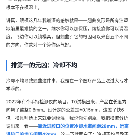
根本不在模温上。
讲真，跟模这几年我最深的感触就是——翘曲变形是所有注塑
缺陷里最难搞的之一。缩水你可以加保压，熔接痕你可以调温
度，飞边你可以锁模具，但翘曲？它的根因可以来自五个不同
的方向，你蒙对一个算你运气好。
排第一的元凶：冷却不均
冷却不均导致翘曲这件事，我是在一个医疗产品上吃过大亏才
学乖的。
2022年有个手持检测仪的项目，T0试模出来，产品在长度方
向翘了整整0.8mm。设计定的公差是±0.15mm，这差了快6
倍。模具师傅上来就要调模温，我说你先别急。我把模流分析
调出来一看——
靠近进胶口的位置冷却水道间距28mm，远离
进胶口的地方间距42mm
。这一下就明白了：冷却不均导致不