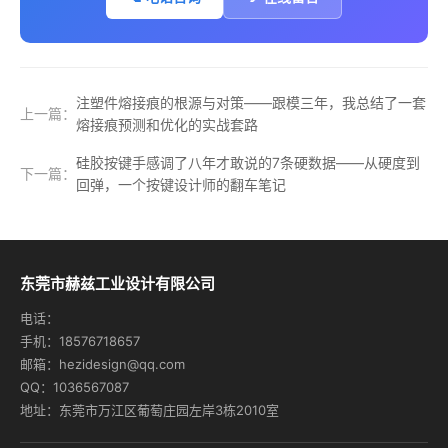
注塑件熔接痕的根源与对策——跟模三年，我总结了一套
上一篇：
熔接痕预测和优化的实战套路
硅胶按键手感调了八年才敢说的7条硬数据——从硬度到
下一篇：
回弹，一个按键设计师的翻车笔记
东莞市赫兹工业设计有限公司
电话：
手机：18576718657
邮箱：hezidesign@qq.com
QQ：1036567087
地址：东莞市万江区葡萄庄园左岸3栋2010室