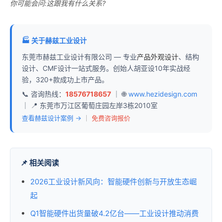
你可能会问:这跟我有什么关系?
🏭 关于赫兹工业设计
东莞市赫兹工业设计有限公司 — 专业
产品外观设计
、结构
设计、CMF设计一站式服务。创始人胡亚设10年实战经
验，320+款成功上市产品。
📞 咨询热线：
18576718657
｜ 🌐
www.hezidesign.com
｜ 📍 东莞市万江区葡萄庄园左岸3栋2010室
查看赫兹设计案例 →
｜
免费咨询报价
📌 相关阅读
2026工业设计新风向：智能硬件创新与开放生态崛
起
Q1智能硬件出货量破4.2亿台——工业设计推动消费