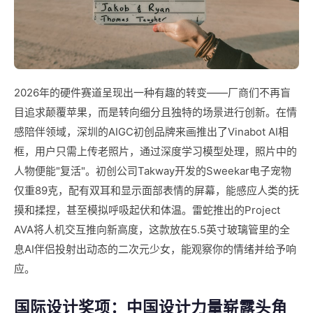
2026年的硬件赛道呈现出一种有趣的转变——厂商们不再盲
目追求颠覆苹果，而是转向细分且独特的场景进行创新。在情
感陪伴领域，深圳的AIGC初创品牌来画推出了Vinabot AI相
框，用户只需上传老照片，通过深度学习模型处理，照片中的
人物便能"复活"。初创公司Takway开发的Sweekar电子宠物
仅重89克，配有双耳和显示面部表情的屏幕，能感应人类的抚
摸和揉捏，甚至模拟呼吸起伏和体温。雷蛇推出的Project
AVA将人机交互推向新高度，这款放在5.5英寸玻璃管里的全
息AI伴侣投射出动态的二次元少女，能观察你的情绪并给予响
应。
国际设计奖项：中国设计力量崭露头角