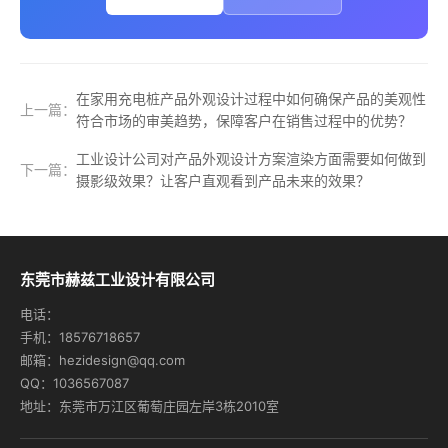
在家用充电桩产品外观设计过程中如何确保产品的美观性
上一篇：
符合市场的审美趋势，保障客户在销售过程中的优势？
工业设计公司对产品外观设计方案渲染方面需要如何做到
下一篇：
摄影级效果？让客户直观看到产品未来的效果？
东莞市赫兹工业设计有限公司
电话：
手机：18576718657
邮箱：hezidesign@qq.com
QQ：1036567087
地址：东莞市万江区葡萄庄园左岸3栋2010室