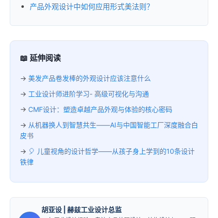
产品外观设计中如何应用形式美法则？
📖 延伸阅读
→
美发产品卷发棒的外观设计应该注意什么
→
工业设计师进阶学习- 高级可视化与沟通
→
CMF设计：塑造卓越产品外观与体验的核心密码
→
从机器换人到智慧共生——AI与中国智能工厂深度融合白
皮书
→
🎈 儿童视角的设计哲学——从孩子身上学到的10条设计
铁律
胡亚设
| 赫兹工业设计总监