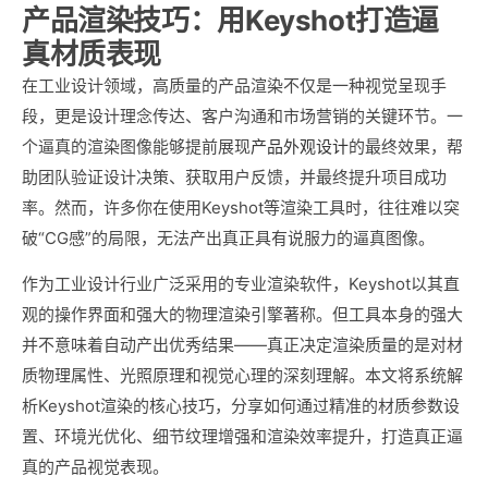
产品渲染技巧：用Keyshot打造逼
真材质表现
在工业设计领域，高质量的产品渲染不仅是一种视觉呈现手
段，更是设计理念传达、客户沟通和市场营销的关键环节。一
个逼真的渲染图像能够提前展现
产品外观设计
的最终效果，帮
助团队验证设计决策、获取用户反馈，并最终提升项目成功
率。然而，许多你在使用Keyshot等渲染工具时，往往难以突
破“CG感”的局限，无法产出真正具有说服力的逼真图像。
作为工业设计行业广泛采用的专业渲染软件，Keyshot以其直
观的操作界面和强大的物理渲染引擎著称。但工具本身的强大
并不意味着自动产出优秀结果——真正决定渲染质量的是对材
质物理属性、光照原理和视觉心理的深刻理解。本文将系统解
析Keyshot渲染的核心技巧，分享如何通过精准的材质参数设
置、环境光优化、细节纹理增强和渲染效率提升，打造真正逼
真的产品视觉表现。