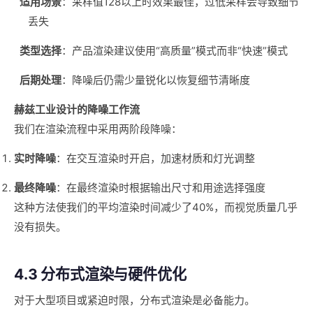
适用场景
：采样值128以上时效果最佳，过低采样会导致细节
丢失
类型选择
：产品渲染建议使用“高质量”模式而非“快速”模式
后期处理
：降噪后仍需少量锐化以恢复细节清晰度
赫兹工业设计的降噪工作流
我们在渲染流程中采用两阶段降噪：
实时降噪
：在交互渲染时开启，加速材质和灯光调整
最终降噪
：在最终渲染时根据输出尺寸和用途选择强度
这种方法使我们的平均渲染时间减少了40%，而视觉质量几乎
没有损失。
4.3 分布式渲染与硬件优化
对于大型项目或紧迫时限，分布式渲染是必备能力。