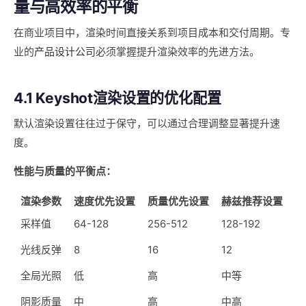
量与高效率的平衡
在商业项目中，渲染时间直接关系到项目成本和交付周期。专
业的
产品设计公司
必须掌握提升渲染效率的先进方法。
4.1 Keyshot渲染设置的优化配置
默认渲染设置往往过于保守，可以通过合理调整显著提升速
度。
性能与质量的平衡点：
渲染参数
速度优先设置
质量优先设置
赫兹推荐设置
采样值
64-128
256-512
128-192
光线反弹
8
16
12
全局光照
低
高
中等
阴影质量
中
高
中高