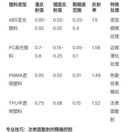
塑料类型
漫反
镜面反
粗糙度
折射
特殊
射值
射值
范围
率
处理
ABS亚光
0.85-
0.02-
0.25-
1.5
添加
塑料
0.92
0.05
0.4
细微
纹理
PC高光塑
0.7-
0.15-
0.05-
1.58
边缘
料
0.8
0.25
0.1
薄化
处理
PMMA透
0.95
0.02
0.01
1.49
色散
明塑料
效果
模拟
TPU半透
0.75
0.08
0.15
1.52
次表
明塑料
面散
射
专业技巧：次表面散射的精确控制