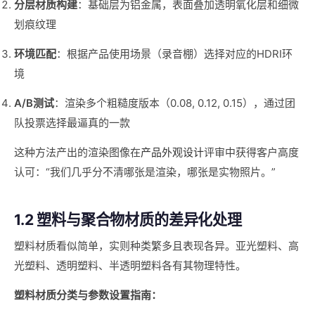
分层材质构建
：基础层为铝金属，表面叠加透明氧化层和细微
划痕纹理
环境匹配
：根据产品使用场景（录音棚）选择对应的HDRI环
境
A/B测试
：渲染多个粗糙度版本（0.08, 0.12, 0.15），通过团
队投票选择最逼真的一款
这种方法产出的渲染图像在
产品外观设计
评审中获得客户高度
认可：“我们几乎分不清哪张是渲染，哪张是实物照片。”
1.2 塑料与聚合物材质的差异化处理
塑料材质看似简单，实则种类繁多且表现各异。亚光塑料、高
光塑料、透明塑料、半透明塑料各有其物理特性。
塑料材质分类与参数设置指南：