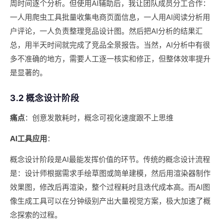
周时间逐个分析。但使用AI辅助后，我让团队成员分工合作：
一人用爬虫工具批量收集电商页面信息，一人用AI阅读分析用
户评论，一人负责整理竞品设计图。然后把AI分析的结果汇
总，用半天时间就完成了竞品全景报告。当然，AI分析中有很
多不准确的地方，需要人工逐一核实和修正，但整体效率提升
是显著的。
3.2 概念设计阶段
痛点
：创意发散耗时，概念可视化速度跟不上思维
AI工具应用
：
概念设计阶段是AI最能发挥价值的环节。传统的概念设计流程
是：设计师根据需求手绘草图或简单建模，然后用渲染器制作
效果图，修改后再渲染，整个过程耗时且迭代成本高。而AI图
像生成工具可以在分钟级别产出大量视觉方案，极大加速了概
念探索的过程。