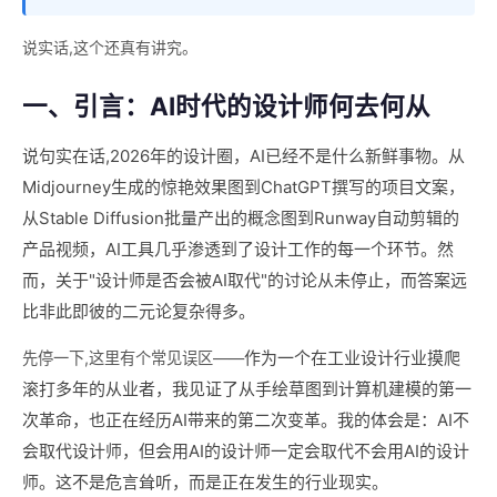
说实话,这个还真有讲究。
一、引言：AI时代的设计师何去何从
说句实在话,2026年的设计圈，AI已经不是什么新鲜事物。从
Midjourney生成的惊艳效果图到ChatGPT撰写的项目文案，
从Stable Diffusion批量产出的概念图到Runway自动剪辑的
产品视频，AI工具几乎渗透到了设计工作的每一个环节。然
而，关于"设计师是否会被AI取代"的讨论从未停止，而答案远
比非此即彼的二元论复杂得多。
作为一个在工业设计行业摸爬
先停一下,这里有个常见误区——
滚打多年的从业者，我见证了从手绘草图到计算机建模的第一
次革命，也正在经历AI带来的第二次变革。我的体会是：AI不
会取代设计师，但会用AI的设计师一定会取代不会用AI的设计
师。这不是危言耸听，而是正在发生的行业现实。