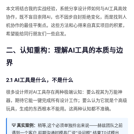
本文将结合我的实战经验，系统分享设计师如何与AI工具高效
协作，既不盲目崇拜AI，也不固步自封拒绝变化，而是找到人
机协作的最佳平衡点。这些方法和心得来自真实项目的积累，
希望能给同行朋友们一些启发。
二、认知重构：理解AI工具的本质与边
界
2.1 AI工具是什么，不是什么
很多设计师对AI工具存在两种极端认知：要么视其为万能神
器，期待它能一键完成所有设计工作；要么认为它就是个高级
玩具，生成的东西根本不能用。这两种认知都不准确。
💡 真实案例：
稍等,这个必须单独拎出来说——赫兹团队之前
遇到一个客户,前期沟通时模具厂说"没问题",结果T0试模出