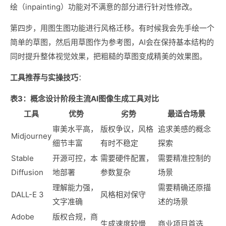
绘（inpainting）功能对不满意的部分进行针对性修改。
第四步，用图生图功能进行风格迁移。有时候我会先手绘一个
简单的草图，然后用草图作为参考图，AI会在保持基本结构的
同时提升整体视觉效果，把粗糙的草图变成精美的效果图。
工具推荐与实操技巧
：
表3：概念设计阶段主流AI图像生成工具对比
工具
优势
劣势
最适合场景
审美水平高，
版权争议，风格
追求美感的概念
Midjourney
细节丰富
有时不稳定
探索
Stable
开源可控，本
需要硬件配置，
需要精准控制的
Diffusion
地部署
参数复杂
场景
理解能力强，
需要精确还原描
DALL-E 3
风格相对保守
文字准确
述的场景
Adobe
版权合规，商
生成速度较慢
商业项目首选