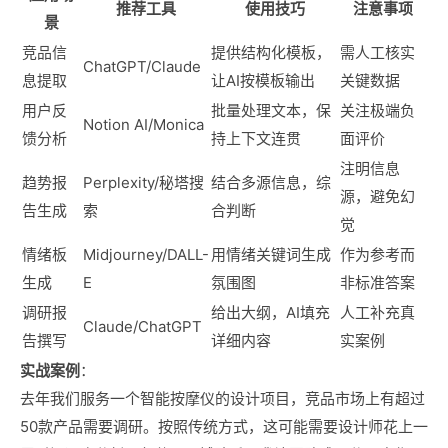
推荐工具
使用技巧
注意事项
景
竞品信
提供结构化模板，
需人工核实
ChatGPT/Claude
息提取
让AI按模板输出
关键数据
用户反
批量处理文本，保
关注极端负
Notion AI/Monica
馈分析
持上下文连贯
面评价
注明信息
趋势报
Perplexity/秘塔搜
结合多源信息，综
源，避免幻
告生成
索
合判断
觉
情绪板
Midjourney/DALL-
用情绪关键词生成
作为参考而
生成
E
氛围图
非标准答案
调研报
给出大纲，AI填充
人工补充真
Claude/ChatGPT
告撰写
详细内容
实案例
实战案例
：
去年我们服务一个智能按摩仪的设计项目，竞品市场上有超过
50款产品需要调研。按照传统方式，这可能需要设计师花上一