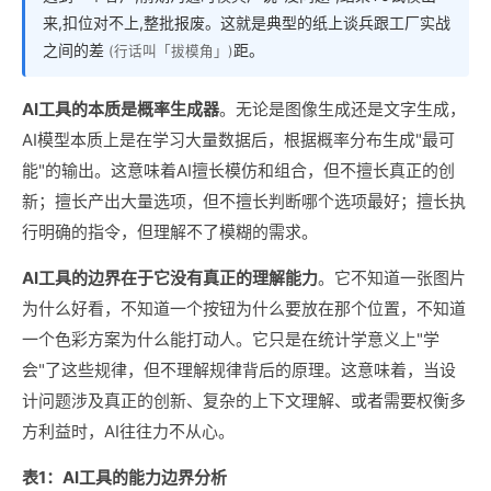
来,扣位对不上,整批报废。这就是典型的纸上谈兵跟工厂实战
之间的差
距。
(行话叫「拔模角」)
AI工具的本质是概率生成器
。无论是图像生成还是文字生成，
AI模型本质上是在学习大量数据后，根据概率分布生成"最可
能"的输出。这意味着AI擅长模仿和组合，但不擅长真正的创
新；擅长产出大量选项，但不擅长判断哪个选项最好；擅长执
行明确的指令，但理解不了模糊的需求。
AI工具的边界在于它没有真正的理解能力
。它不知道一张图片
为什么好看，不知道一个按钮为什么要放在那个位置，不知道
一个色彩方案为什么能打动人。它只是在统计学意义上"学
会"了这些规律，但不理解规律背后的原理。这意味着，当设
计问题涉及真正的创新、复杂的上下文理解、或者需要权衡多
方利益时，AI往往力不从心。
表1：AI工具的能力边界分析