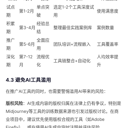
试点
单点突
选定1-2个工具深度试
第1-2月
使用满意度
期
破
用
积累
经验总
第3-4月
整理最佳实践案例库
案例数量
期
结
推广
全面应
第5-6月
团队培训+流程嵌入
工具覆盖率
期
用
深化
第7-12
流程优
人均效率提
工具链整合+自动化
期
月
化
升
4.3 避免AI工具滥用
在推广AI工具的同时，也需要警惕滥用AI带来的风险：
版权风险
：AI生成内容的版权归属在法律上仍有争议，特别是
Midjourney等工具的训练数据来源也引发过版权讨论。在商
业项目中，建议优先使用版权合规的工具（如Adobe
Firefly），或在使用AI生成内容时注明并评估风险。