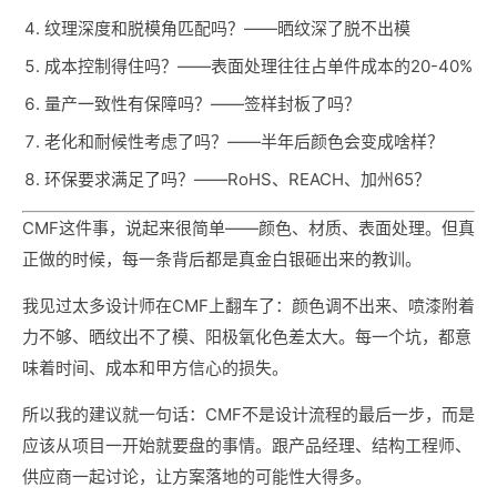
纹理深度和脱模角匹配吗？——晒纹深了脱不出模
成本控制得住吗？——表面处理往往占单件成本的20-40%
量产一致性有保障吗？——签样封板了吗？
老化和耐候性考虑了吗？——半年后颜色会变成啥样？
环保要求满足了吗？——RoHS、REACH、加州65？
CMF这件事，说起来很简单——颜色、材质、表面处理。但真
正做的时候，每一条背后都是真金白银砸出来的教训。
我见过太多设计师在CMF上翻车了：颜色调不出来、喷漆附着
力不够、晒纹出不了模、阳极氧化色差太大。每一个坑，都意
味着时间、成本和甲方信心的损失。
所以我的建议就一句话：CMF不是设计流程的最后一步，而是
应该从项目一开始就要盘的事情。跟产品经理、结构工程师、
供应商一起讨论，让方案落地的可能性大得多。