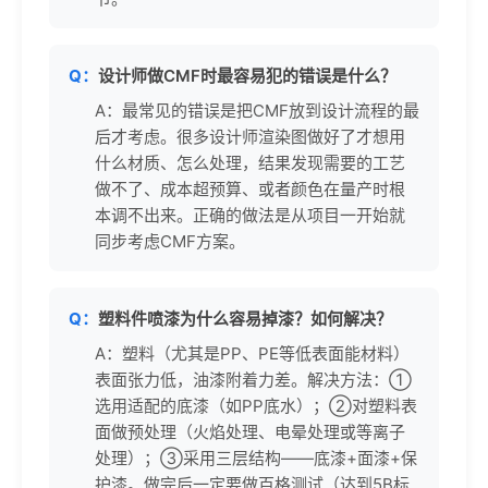
Q：
设计师做CMF时最容易犯的错误是什么？
A：最常见的错误是把CMF放到设计流程的最
后才考虑。很多设计师渲染图做好了才想用
什么材质、怎么处理，结果发现需要的工艺
做不了、成本超预算、或者颜色在量产时根
本调不出来。正确的做法是从项目一开始就
同步考虑CMF方案。
Q：
塑料件喷漆为什么容易掉漆？如何解决？
A：塑料（尤其是PP、PE等低表面能材料）
表面张力低，油漆附着力差。解决方法：①
选用适配的底漆（如PP底水）；②对塑料表
面做预处理（火焰处理、电晕处理或等离子
处理）；③采用三层结构——底漆+面漆+保
护漆。做完后一定要做百格测试（达到5B标