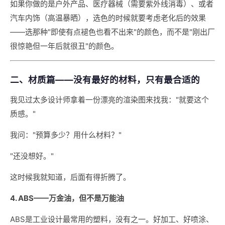
如果你做的是户外产品、医疗器械（需要紫外线消毒）、或者
汽车内饰（高温暴晒），选色的时候就要考虑老化后的效果
——选那种"即使有点褪色也看不出来"的颜色，而不是"刚出厂
很惊艳但一年后就很丑"的颜色。
二、材质篇——没有最好的材料，只有最合适的
我见过太多设计师拿着一份漂亮的渲染图来找我："就要这个
质感。"
我问："预算多少？用什么材料？"
"还没想好。"
这时候我就知道，后面有得折腾了。
4. ABS——万金油，但不是万能油
ABS是工业设计最常用的塑料，没有之一。好加工、好喷涂、