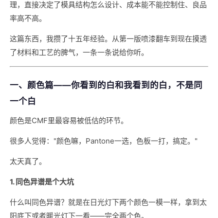
理，直接决定了模具结构怎么设计、成本能不能控制住、良品
率高不高。
这篇东西，我攒了十五年经验。从第一版喷漆翻车到现在摸透
了材料和工艺的脾气，一条一条说给你听。
一、颜色篇——你看到的白和我看到的白，不是同
一个白
颜色是CMF里最容易被低估的环节。
很多人觉得："颜色嘛，Pantone一选，色板一打，搞定。"
太天真了。
1. 同色异谱是个大坑
什么叫同色异谱？就是在日光灯下两个颜色一模一样，拿到太
阳底下或者暖光灯下一看——完全两个色。