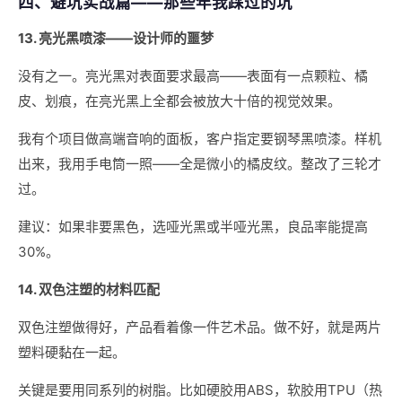
四、避坑实战篇——那些年我踩过的坑
13. 亮光黑喷漆——设计师的噩梦
没有之一。亮光黑对表面要求最高——表面有一点颗粒、橘
皮、划痕，在亮光黑上全都会被放大十倍的视觉效果。
我有个项目做高端音响的面板，客户指定要钢琴黑喷漆。样机
出来，我用手电筒一照——全是微小的橘皮纹。整改了三轮才
过。
建议：如果非要黑色，选哑光黑或半哑光黑，良品率能提高
30%。
14. 双色注塑的材料匹配
双色注塑做得好，产品看着像一件艺术品。做不好，就是两片
塑料硬黏在一起。
关键是要用同系列的树脂。比如硬胶用ABS，软胶用TPU（热