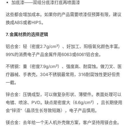
加底漆——双组分底漆打底再喷面漆
这些都会增加成本。如果你的产品需要喷漆但预算有限，建议
换成ABS或者HIPS。
7. 金属材质的选择逻辑
铝合金：轻（密度2.7g/cm³）、好加工、阳极氧化颜色丰富。
99%的消费电子产品金属件用6063或6061铝合金。
不锈钢：重（密度7.9g/cm³）、强度高、耐腐蚀。做刀叉、医
疗器械、手表壳。304不锈钢最常用，316耐腐蚀性更好但贵
一截。
锌合金：压铸成型，可以做复杂形状、薄壁件。表面处理可以
电镀、喷涂、PVD。缺点是密度大（6.6g/cm³），且长期使用
会"锌须"（晶须生长导致短路），电子产品慎用。
镁合金：去年给一个无人机外壳做方案，客户坚持用镁合金。