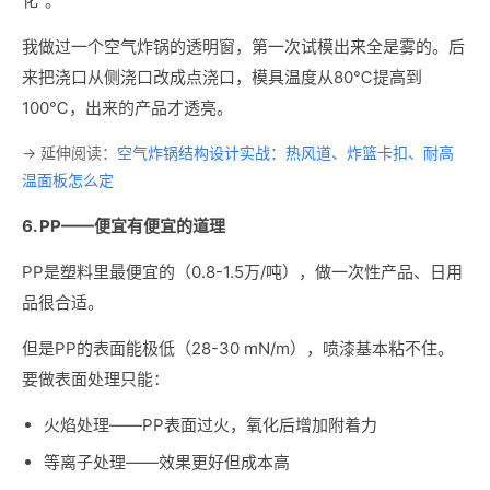
化"。
我做过一个空气炸锅的透明窗，第一次试模出来全是雾的。后
来把浇口从侧浇口改成点浇口，模具温度从80℃提高到
100℃，出来的产品才透亮。
→ 延伸阅读：
空气炸锅结构设计实战：热风道、炸篮卡扣、耐高
温面板怎么定
6. PP——便宜有便宜的道理
PP是塑料里最便宜的（0.8-1.5万/吨），做一次性产品、日用
品很合适。
但是PP的表面能极低（28-30 mN/m），喷漆基本粘不住。
要做表面处理只能：
火焰处理——PP表面过火，氧化后增加附着力
等离子处理——效果更好但成本高