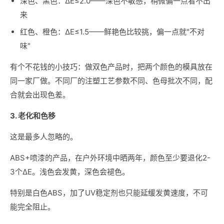
深色、黑色：ΔE≤2.0——深色不敏感，稍微偏一点看不出
来
红色、橙色：ΔE≤1.5——鲜艳色比较挑，偏一点就"不对
味"
有个不花钱的小技巧：做双色产品时，把两个颜色的模具放在
同一家厂做。不同厂的注塑工艺参数不同、色母批次不同，配
合就会出现色差。
3. 老化和色移
这是最多人忽略的。
ABS+喷漆的产品，在户外环境中晒两年，颜色至少要退化2-
3个ΔE。浅色会发黄，深色会褪色。
特别是白色ABS，加了UV稳定剂也只能延缓发黄速度，不可
能完全阻止。