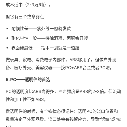
成本适中（2-3万/吨）。
但它有三个致命弱点：
耐候性差——紫外线一照就发黄
耐化学性一般——接触酒精、丙酮会开裂
表面硬度低——指甲一划就是一道痕
做玩具、家电、消费电子内部件，ABS够用了。但做户外设
备、医疗外壳、美容仪器——换PC+ABS合金或者PC吧。
5. PC——透明件的首选
PC的透明度比ABS高得多，冲击强度是ABS的2-3倍。但流动
性和加工性不如ABS。
做透明件的时候，有个铁律必须记住：透明PC的浇口位置和
数量决定了外观品质。浇口处会有残留应力，导致"银纹"或"雾