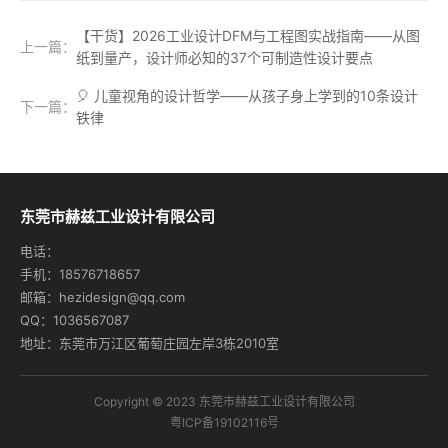
【干货】2026工业设计DFM与工程图实战指南——从图
上一篇：
纸到量产，设计师必知的37个可制造性设计要点
🎈 儿童视角的设计哲学——从孩子身上学到的10条设计
下一篇：
铁律
东莞市赫兹工业设计有限公司
电话：
手机：18576718657
邮箱：hezidesign@qq.com
QQ：1036567087
地址：东莞市万江区葡萄庄园左岸3栋2010室
Copyright © 2023 东莞市赫兹工业设计有限公司
粤ICP备19102116号