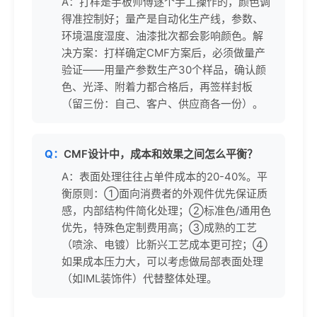
A：打样是手板师傅逐个手工操作的，颜色调
得准控制好；量产是自动化生产线，参数、
环境温度湿度、油漆批次都会影响颜色。解
决方案：打样确定CMF方案后，必须做量产
验证——用量产参数生产30个样品，确认颜
色、光泽、附着力都合格后，再签样封板
（留三份：自己、客户、供应商各一份）。
Q：
CMF设计中，成本和效果之间怎么平衡？
A：表面处理往往占单件成本的20-40%。平
衡原则：①面向消费者的外观件优先保证质
感，内部结构件简化处理；②标准色/通用色
优先，特殊色定制费用高；③成熟的工艺
（喷涂、电镀）比新兴工艺成本更可控；④
如果成本压力大，可以考虑做局部表面处理
（如IML装饰件）代替整体处理。