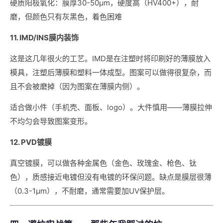
硬质阳极氧化：膜厚30-50μm，硬度高（HV400+），耐
磨，但颜色只有灰黑色，着色困难
11. IMD/INS膜内装饰
这是这几年很火的工艺。IMD是在注塑时将印刷好的薄膜放入
模具，注塑后薄膜和塑料一体成型。图案可以做得很复杂，而
且不会被磨掉（因为图案在薄膜内侧）。
适合做小件（手机壳、面板、logo）。大件慎用——薄膜拉伸
不均匀会导致图案变形。
12. PVD镀膜
真空镀膜，可以做各种金属色（金色、玫瑰金、枪色、钛
色），质感接近电镀但没有电镀的环保问题。缺点是膜层很薄
（0.3-1μm），不耐磨，通常需要加UV保护层。