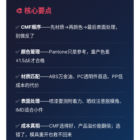
🎨 核心要点
✅
CMF顺序
——先材质→再颜色→最后表面处理，
别做反了
✅
颜色管理
——Pantone只是参考，量产色差
±1.5ΔE才合格
✅
材质匹配
——ABS万金油、PC透明件首选、PP低
成本的代价
✅
表面处理
——喷漆要测附着力、晒纹注意脱模角、
IMD适合小件
✅
成本真相
——CMF选得好，产品溢价能翻倍；选
错了，模具重开也救不回来