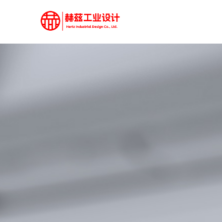
...">
..." />
..." />
赫兹工业设计案例 — 320+ 款上市