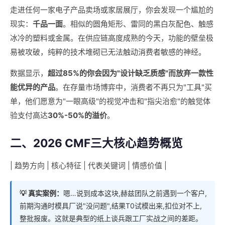
走进任何一家电子产品卖场或家居展厅，你会发现一个尴尬的
现实：
千品一面
。相似的圆角矩形、雷同的黑白灰配色、触感
冰冷的塑料或金属。在供应链高度成熟的今天，功能的壁垒极
易被攻破，纯粹的技术堆砌已无法触动消费者敏感的神经。
数据显示，
超过85%的你会因为"设计缺乏质感"而放弃一款性
能优异的产品
。在存量市场博弈中，消费者不再只为"工具"买
单，他们愿意为"一眼高级"的视觉冲击和"指尖治愈"的触觉体
验支付高达
30%-50%的溢价
。
二、2026 CMF三大核心趋势概览
| 趋势方向 | 核心特征 | 代表关键词 | 情感价值 |
💡 真实案例：
嗯…说到成本这块,赫兹团队之前遇到一个客户,
前期沟通时模具厂说"没问题",结果T0试模出来,扣位对不上,
整批报废。这就是典型的纸上谈兵跟工厂实战之间的差距。