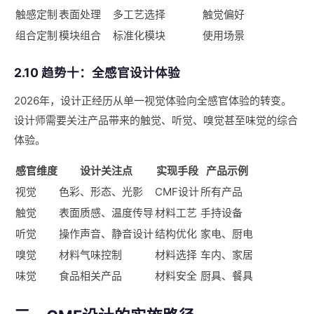
触感定制
表面处理
多工艺选择
触觉偏好
组合定制
模块组合
标准化模块
使用场景
2.10 趋势十：全感官设计体验
2026年，设计正经历从单一视觉体验向全感官体验的转变。
设计师需要关注产品带来的触觉、听觉、嗅觉甚至味觉的综合
体验。
感官维度
设计关注点
实现手段
产品示例
视觉
色彩、形态、光影
CMF设计
所有产品
触觉
表面质感、温度传导
材料工艺
手持设备
听觉
操作声音、静音设计
结构优化
家电、厨电
嗅觉
材料气味控制
材料选择
车内、家居
味觉
食品相关产品
材料安全
厨具、餐具