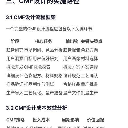
三、CMF设计的实施路径
3.1 CMF设计流程框架
一个完整的CMF设计流程应包含以下关键环节：
阶段
核心任务
输出物
关键决策点
趋势研究
市场调研、竞品分析
趋势报告
色彩方向
用户洞察
目标用户偏好研究
用户画像
材料选择
概念开发
CMF概念探索
概念方案
方案选择
详细设计
色彩配方、材料规格
设计规范
工艺确认
样品验证
样品制作与测试
合格样品
量产批准
生产导入
工艺优化、量产准备
量产文件
批量生产
3.2 CMF设计成本效益分析
CMF策略
投入成本
周期影响
价值回报