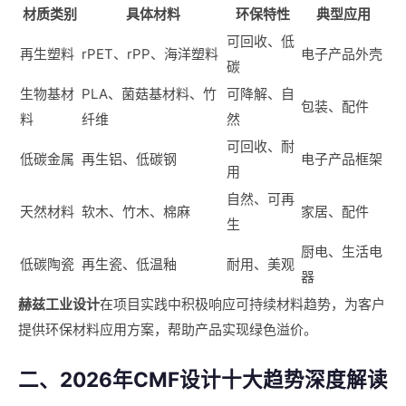
材质类别
具体材料
环保特性
典型应用
可回收、低
再生塑料
rPET、rPP、海洋塑料
电子产品外壳
碳
生物基材
PLA、菌菇基材料、竹
可降解、自
包装、配件
料
纤维
然
可回收、耐
低碳金属
再生铝、低碳钢
电子产品框架
用
自然、可再
天然材料
软木、竹木、棉麻
家居、配件
生
厨电、生活电
低碳陶瓷
再生瓷、低温釉
耐用、美观
器
赫兹工业设计
在项目实践中积极响应可持续材料趋势，为客户
提供环保材料应用方案，帮助产品实现绿色溢价。
二、2026年CMF设计十大趋势深度解读