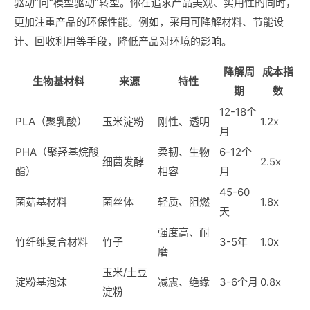
驱动”向“模型驱动”转型。你在追求产品美观、实用性的同时，
更加注重产品的环保性能。例如，采用可降解材料、节能设
计、回收利用等手段，降低产品对环境的影响。
降解周
成本指
生物基材料
来源
特性
期
数
12-18个
PLA（聚乳酸）
玉米淀粉
刚性、透明
1.2x
月
PHA（聚羟基烷酸
柔韧、生物
6-12个
细菌发酵
2.5x
酯）
相容
月
45-60
菌菇基材料
菌丝体
轻质、阻燃
1.8x
天
强度高、耐
竹纤维复合材料
竹子
3-5年
1.0x
磨
玉米/土豆
淀粉基泡沫
减震、绝缘
3-6个月
0.8x
淀粉