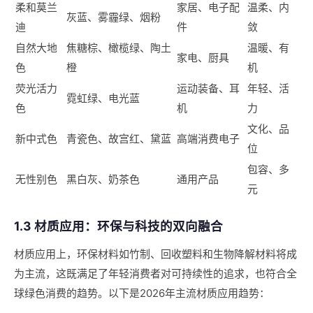
柔和莫兰
家居、电子配
温柔、内
灰蓝、雾霾绿、烟粉
迪
件
敛
自然大地
焦糖棕、橄榄绿、陶土
温暖、有
家电、厨具
色
橙
机
荧光活力
运动装备、耳
年轻、活
霓虹绿、电光蓝
色
机
力
文化、品
新中式色
青瓷色、故宫红、黛蓝
高端消费电子
位
包容、多
无性别色
黑白灰、奶茶色
通用产品
元
1.3 材质应用：环保与科技的双向融合
材质应用上，环保材料如竹制、回收塑料和生物降解材料将成
为主流，这既满足了年轻消费者对可持续性的追求，也符合全
球绿色消费的趋势。以下是2026年主流材质应用趋势：