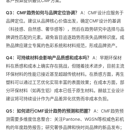
客户预算提供最优CMF方案。
Q3：CMF趋势如何与品牌定位协调？
A：CMF设计应服务于
品牌定位。建议从品牌核心价值出发，确定CMF设计的基调
（科技感、自然感、奢华感等），然后在趋势研究中选择与品
牌调性匹配的元素。避免盲目追逐趋势而丧失品牌辨识度。成
熟品牌应建立专属的色彩系统和材料规范，形成品牌资产。
Q4：可持续材料会影响产品质感和成本吗？
A：早期环保材
料在质感和成本上确实存在挑战，但随着技术进步，目前主流
环保材料的性能已接近甚至超越传统材料。在质感方面，再生
塑料可以通过工艺优化实现丰富的表面效果；在成本方面，部
分环保材料（如再生铝）成本已低于原生材料。赫兹工业设计
建议将可持续设计作为产品差异化优势而非成本负担。
Q5：如何进行CMF设计趋势的预测和把握？
A：CMF趋势预
测需要多维度信息整合：关注Pantone、WGSN等权威色彩机
构的年度趋势报告；研究奢侈品牌和快时尚品牌的新品发布；