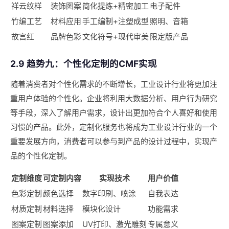
祥云纹样
装饰图案
简化提炼+精密加工
电子配件
竹编工艺
材料应用
手工编制+注塑成型
照明、音箱
故宫红
品牌色彩
文化符号+现代审美
限定版产品
2.9 趋势九：个性化定制的CMF实现
随着消费者对个性化需求的不断增长，工业设计行业将更加注
重用户体验的个性化。企业将利用大数据分析、用户行为研究
等手段，深入了解用户需求，设计出更加符合个人喜好和使用
习惯的产品。此外，定制化服务也将成为工业设计行业的一个
重要发展方向，消费者可以参与到产品的设计过程中，实现产
品的个性化定制。
定制维度
可定制内容
实现技术
用户价值
色彩定制
颜色选择
数字印刷、喷涂
自我表达
材质定制
材料选择
模块化设计
功能需求
图案定制
图案添加
UV打印、激光雕刻
专属意义