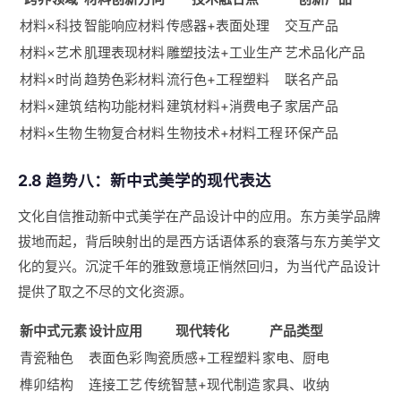
材料×科技
智能响应材料
传感器+表面处理
交互产品
材料×艺术
肌理表现材料
雕塑技法+工业生产
艺术品化产品
材料×时尚
趋势色彩材料
流行色+工程塑料
联名产品
材料×建筑
结构功能材料
建筑材料+消费电子
家居产品
材料×生物
生物复合材料
生物技术+材料工程
环保产品
2.8 趋势八：新中式美学的现代表达
文化自信推动新中式美学在产品设计中的应用。东方美学品牌
拔地而起，背后映射出的是西方话语体系的衰落与东方美学文
化的复兴。沉淀千年的雅致意境正悄然回归，为当代产品设计
提供了取之不尽的文化资源。
新中式元素
设计应用
现代转化
产品类型
青瓷釉色
表面色彩
陶瓷质感+工程塑料
家电、厨电
榫卯结构
连接工艺
传统智慧+现代制造
家具、收纳