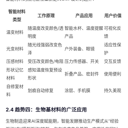
智能材料
工作原理
产品应用
用户价值
类型
随温度改变颜色/透
智能水杯、温度提醒
可视化反
温变材料
明度
产品
馈
随光线强弱改变色
适应性保
光变材料
户外装备、眼镜
泽
护
压感材料
受压改变颜色/电阻
压力传感器、开关
交互反馈
形状记忆
感知温度恢复预设
折叠产品、密封件
使用便利
材料
形状
自修复材
划痕自动修复
涂层、手机膜
持久美观
料
2.4 趋势四：生物基材料的广泛应用
生物制造迎来AI深度赋能期，智能发酵推动生产模式从“经验