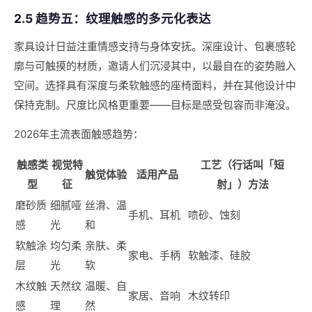
2.5 趋势五：纹理触感的多元化表达
家具设计日益注重情感支持与身体安抚。深座设计、包裹感轮
廓与可触摸的材质，邀请人们沉浸其中，以最自在的姿势融入
空间。选择具有深度与柔软触感的座椅面料，并在其他设计中
保持克制。尺度比风格更重要——目标是感受包容而非淹没。
2026年主流表面触感趋势：
触感类
视觉特
工艺（行话叫「短
触觉体验
适用产品
型
征
射」）方法
磨砂质
细腻哑
丝滑、温
手机、耳机
喷砂、蚀刻
感
光
和
软触涂
均匀柔
亲肤、柔
家电、手柄
软触漆、硅胶
层
光
软
木纹触
天然纹
温暖、自
家居、音响
木纹转印
感
理
然