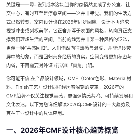
关键是——
当你的家悄然变成了办公室、社
嗯…说到成本这块,
交中心，有时甚至是疗愈空间——这并非错觉。我们的生活方
式已然转变，室内设计也在2026年同步回应。设计不再追求
视觉冲击或刻板美学，它正舍弃浮于表面的风格，转向真正支
撑我们理想生活的空间。当前的趋势并非某一种风格的泛滥，
更像一种“共感回归”。人们悄然向往熟悉与温暖，并非追逐荧
屏中的幻象，而是回归亲身经历的真实。空间变得更加私密与
内省，不再需要对外证
明。
(行话叫「圆角」)
你可能不信,在产品设计领域，CMF（Color色彩、Material材
料、Finish工艺）设计同样经历着深刻的变革。2026年的
CMF趋势不仅关注视觉美感，更强调情感共鸣、可持续发展和
文化表达。以下为您详细解读2026年CMF设计的十大趋势及
其在工业设计中的具体应用。
一、2026年CMF设计核心趋势概览