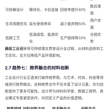
售后增
可拆解设计
模块化、卡扣连接
回收率提升60%
值
用户忠
生命周期优化
延长使用寿命
减少废弃物50%
诚
低温成型、能源优
合规优
低碳工艺
生产碳排降30%
化
势
赫兹工业设计
将可持续理念贯穿设计全过程，从材料选择到工
艺优化，全方位降低产品环境影响。
2.7 趋势七：跨界融合的材料创新
工业设计行业正逐渐打破传统界限，与艺术、时尚、科技等领
域进行跨界融合。这种跨界合作不仅丰富了设计元素，也为创
新提供了更多可能性。设计师与材料科学家、数据工程师、商
业模式专家紧密协作，共同定义产品的价值逻辑。
跨界领域
材料创新方向
技术融合点
创新产品