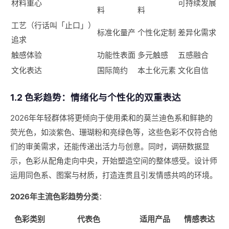
材料重心
可持续发展
料
料
工艺（行话叫「止口」）
标准化量产
个性化定制
差异化需求
追求
触感体验
功能性表面
多元触感
五感融合
文化表达
国际简约
本土化元素
文化自信
1.2 色彩趋势：情绪化与个性化的双重表达
2026年年轻群体将更倾向于使用柔和的莫兰迪色系和鲜艳的
荧光色，如淡紫色、珊瑚粉和亮绿色等，这些色彩不仅符合他
们的审美需求，还能传递出活力与创意。同时，调研数据显
示，色彩从配角走向中央，开始塑造空间的整体感受。设计师
运用同色系、图案与材质，打造连贯且引发情感共鸣的环境。
2026年主流色彩趋势分类
：
色彩类别
代表色
适用产品
情感表达