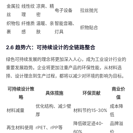
金属拉
线性纹
凉爽、精
电子设备
拉丝抛光
丝
理
密
织物包
纤维质
温暖、亲
智能音箱、
织物贴合
裹
感
肤
灯具
2.6 趋势六：可持续设计的全链路整合
绿色可持续发展的理念将更加深入人心，成为工业设计行业的
重要发展趋势。企业将更加注重产品的环保性能，从材料选
择、设计理念到生产过程，都将以减少对环境的影响为目标。
可持续设计策
商业价
具体措施
环保贡献
略
值
优化结构、减少壁
成本降
材料减量
材料节约15-30%
厚
低
降低碳足迹40-
品牌溢
再生材料使用
rPET、rPP等
60%
价