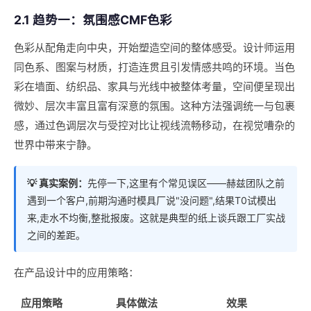
2.1 趋势一：氛围感CMF色彩
色彩从配角走向中央，开始塑造空间的整体感受。设计师运用
同色系、图案与材质，打造连贯且引发情感共鸣的环境。当色
彩在墙面、纺织品、家具与光线中被整体考量，空间便呈现出
微妙、层次丰富且富有深意的氛围。这种方法强调统一与包裹
感，通过色调层次与受控对比让视线流畅移动，在视觉嘈杂的
世界中带来宁静。
💡 真实案例：
先停一下,这里有个常见误区——赫兹团队之前
遇到一个客户,前期沟通时模具厂说"没问题",结果T0试模出
来,走水不均衡,整批报废。这就是典型的纸上谈兵跟工厂实战
之间的差距。
在产品设计中的应用策略：
应用策略
具体做法
效果