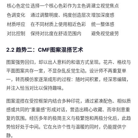
核心色定位
选择一个核心色彩作为主色调
建立视觉焦点
色调变化
通过调整明度、纯度创造层次
增加深度感
材质呼应
在不同材质上使用相近色彩
统一整体感
对比控制
保持对比度在舒适范围内
避免视觉疲劳
2.2 趋势二：CMF图案混搭艺术
图案强势回归，却以出人意料的和谐方式呈现。花卉、格纹与
平面图案共存一室，不显杂乱反觉生动。设计师不再重复单
一，转而模仿家逐渐成形的过程：随时间积累，经深思编辑，
并注入恰当对比以保持趣味。
图案混搭在受控框架内结合多种印花，通过紧凑配色、相似质
感或共同的“重量感”形成对话，营造出精心收藏、而非刻意重
复的氛围。经历多年的极简主义与极繁饱和两极分化后，此趋
势恰好处于中间。它在允许个性与温暖的同时，仍能提供宁
静。