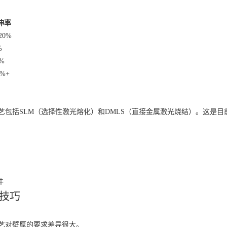
伸率
-20%
%
8%
0%+
艺包括SLM（选择性激光熔化）和DMLS（直接金属激光烧结）。这是目
件
技巧
艺对壁厚的要求差异很大。