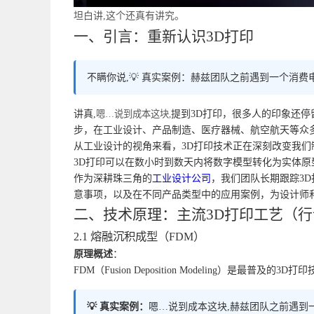
坦白讲,这个还真有讲究。
一、引言：重新认识3D打印
不瞒你说,💡 真实案例：赫兹团队之前遇到一个消费
讲真,
嗯…说到成本这块,
提到3D打印，很多人的印象还停
步，在工业设计、产品制造、医疗器械、航空航天等众
从工业设计的视角来看，3D打印技术正在深刻改变我们
3D打印可以在数小时到数天内将数字模型转化为实体
作为深耕珠三角的
工业设计公司
，我们团队长期跟踪3
意事项，以及在不同产品类型中的应用案例，为设计师
二、技术原理：主流3D打印工艺（
2.1 熔融沉积成型（FDM）
原理概述
：
FDM（Fusion Deposition Modelin
💡 真实案例：
嗯…说到成本这块,赫兹团队之前遇到一