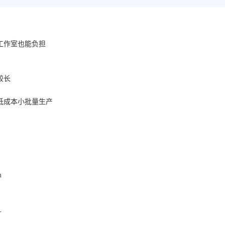
工作室也能负担
较长
低成本小批量生产
m
☆