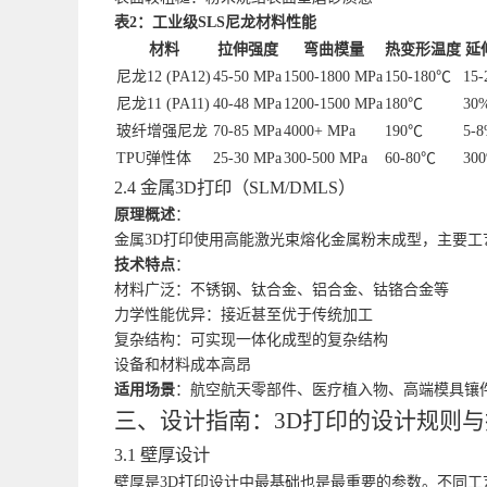
表2：工业级SLS尼龙材料性能
材料
拉伸强度
弯曲模量
热变形温度
延
尼龙12 (PA12)
45-50 MPa
1500-1800 MPa
150-180℃
15
尼龙11 (PA11)
40-48 MPa
1200-1500 MPa
180℃
30
玻纤增强尼龙
70-85 MPa
4000+ MPa
190℃
5-
TPU弹性体
25-30 MPa
300-500 MPa
60-80℃
30
2.4 金属3D打印（SLM/DMLS）
原理概述
：
金属3D打印使用高能激光束熔化金属粉末成型，主要工
技术特点
：
材料广泛：不锈钢、钛合金、铝合金、钴铬合金等
力学性能优异：接近甚至优于传统加工
复杂结构：可实现一体化成型的复杂结构
设备和材料成本高昂
适用场景
：航空航天零部件、医疗植入物、高端模具镶
三、设计指南：3D打印的设计规则与
3.1 壁厚设计
壁厚是3D打印设计中最基础也是最重要的参数。不同工