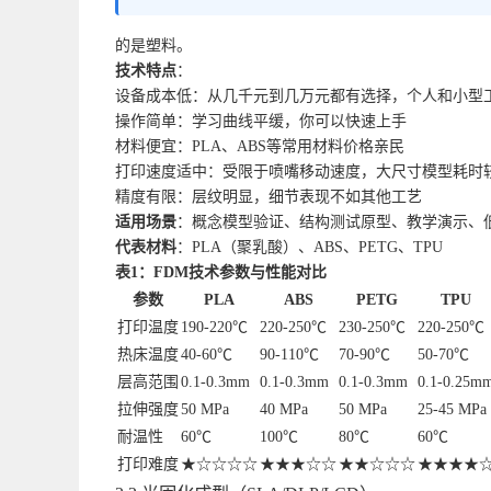
的是塑料。
技术特点
：
设备成本低：从几千元到几万元都有选择，个人和小型
操作简单：学习曲线平缓，你可以快速上手
材料便宜：PLA、ABS等常用材料价格亲民
打印速度适中：受限于喷嘴移动速度，大尺寸模型耗时
精度有限：层纹明显，细节表现不如其他工艺
适用场景
：概念模型验证、结构测试原型、教学演示、
代表材料
：PLA（聚乳酸）、ABS、PETG、TPU
表1：FDM技术参数与性能对比
参数
PLA
ABS
PETG
TPU
打印温度
190-220℃
220-250℃
230-250℃
220-250℃
热床温度
40-60℃
90-110℃
70-90℃
50-70℃
层高范围
0.1-0.3mm
0.1-0.3mm
0.1-0.3mm
0.1-0.25m
拉伸强度
50 MPa
40 MPa
50 MPa
25-45 MPa
耐温性
60℃
100℃
80℃
60℃
打印难度
★☆☆☆☆
★★★☆☆
★★☆☆☆
★★★★