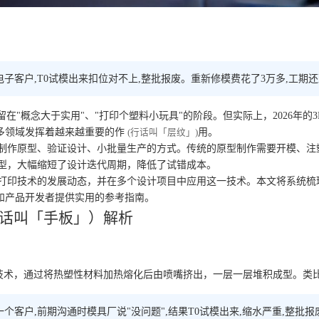
电子客户,T0试模出来扣位对不上,整批报废。重新修模费花了3万多,工期
留在"概念大于实用"、"打印个塑料小玩具"的阶段。但实际上，2026年
多领域发挥着越来越重要的作
用。
(行话叫「层纹」)
制作原型、验证设计、小批量生产的方式。传统的原型制作需要开模、注
原型，大幅缩短了设计迭代周期，降低了试错成本。
D打印技术的发展动态，并在多个设计项目中应用这一技术。本文将系统梳
和产品开发者提供实用的参考指南。
行话叫「手板」）解析
g）是最普及的3D打印技术，通过将热塑性材料加热熔化后由喷嘴挤出，一层一层堆积
个客户,前期沟通时模具厂说"没问题",结果T0试模出来,缩水严重,整