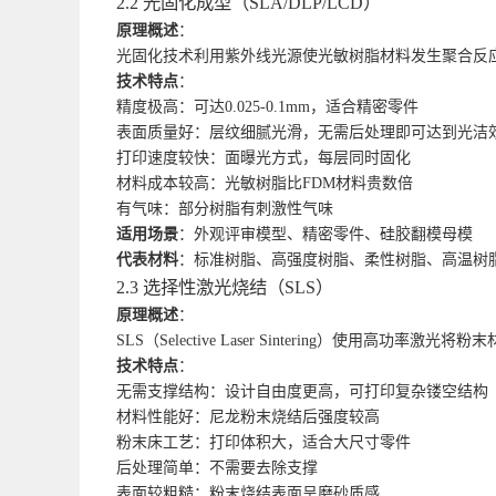
2.2 光固化成型（SLA/DLP/LCD）
原理概述
：
光固化技术利用紫外线光源使光敏树脂材料发生聚合反应
技术特点
：
精度极高：可达0.025-0.1mm，适合精密零件
表面质量好：层纹细腻光滑，无需后处理即可达到光洁
打印速度较快：面曝光方式，每层同时固化
材料成本较高：光敏树脂比FDM材料贵数倍
有气味：部分树脂有刺激性气味
适用场景
：外观评审模型、精密零件、硅胶翻模母模
代表材料
：标准树脂、高强度树脂、柔性树脂、高温树
2.3 选择性激光烧结（SLS）
原理概述
：
SLS（Selective Laser Sintering）
技术特点
：
无需支撑结构：设计自由度更高，可打印复杂镂空结构
材料性能好：尼龙粉末烧结后强度较高
粉末床工艺：打印体积大，适合大尺寸零件
后处理简单：不需要去除支撑
表面较粗糙：粉末烧结表面呈磨砂质感