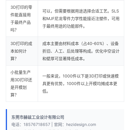
3D打印的零
可以，但需要根据用途选择合适工艺。SLS
件能直接用
和MJF尼龙零件力学性能接近注塑件，可用
于最终产品
于最终用途的功能部件。
吗？
3D打印的成
成本主要由材料成本（占40-60%）、设备
本如何计
折旧、人工、后处理等构成。优化中空设计
算？
和壁厚可显著降低成本。
小批量生产
一般来说，1000件以下是3D打印或快速模
用3D打印还
具更有优势，1000件以上开模均摊成本更
是开模划
低。
算？
东莞市赫兹工业设计有限公司
电话：18576718657 | 官网：hezidesign.com