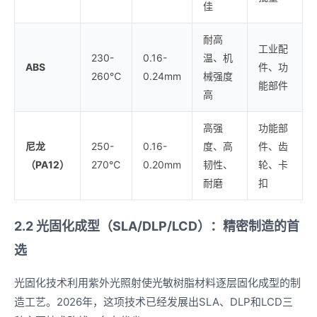
佳
耐高
工业配
230-
0.16-
温、机
ABS
件、功
260℃
0.24mm
械强度
能部件
高
高强
功能部
尼龙
250-
0.16-
度、高
件、齿
（PA12）
270℃
0.20mm
韧性、
轮、卡
耐磨
扣
2.2 光固化成型（SLA/DLP/LCD）：精密制造的首
选
光固化技术利用紫外光照射使光敏树脂材料逐层固化成型的制
造工艺。2026年，这项技术已经发展出SLA、DLP和LCD三