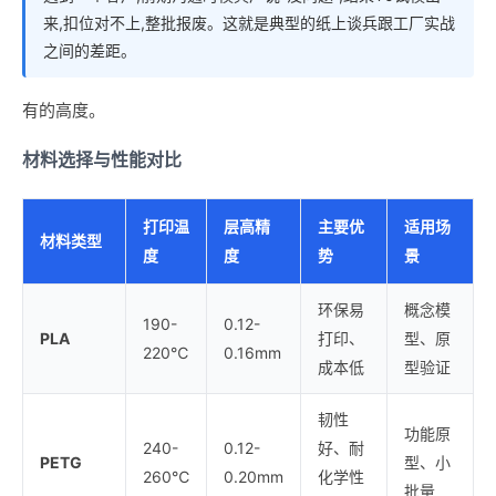
来,扣位对不上,整批报废。这就是典型的纸上谈兵跟工厂实战
之间的差距。
有的高度。
材料选择与性能对比
打印温
层高精
主要优
适用场
材料类型
度
度
势
景
环保易
概念模
190-
0.12-
PLA
打印、
型、原
220℃
0.16mm
成本低
型验证
韧性
功能原
240-
0.12-
好、耐
PETG
型、小
260℃
0.20mm
化学性
批量