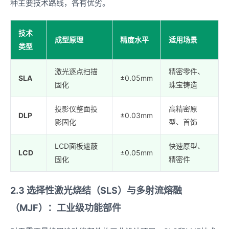
种主要技术路线，各有优劣。
技术
成型原理
精度水平
适用场景
类型
激光逐点扫描
精密零件、
SLA
±0.05mm
固化
珠宝铸造
投影仪整面投
高精密原
DLP
±0.03mm
影固化
型、首饰
LCD面板遮蔽
快速原型、
LCD
±0.05mm
固化
精密件
2.3 选择性激光烧结（SLS）与多射流熔融
（MJF）：工业级功能部件