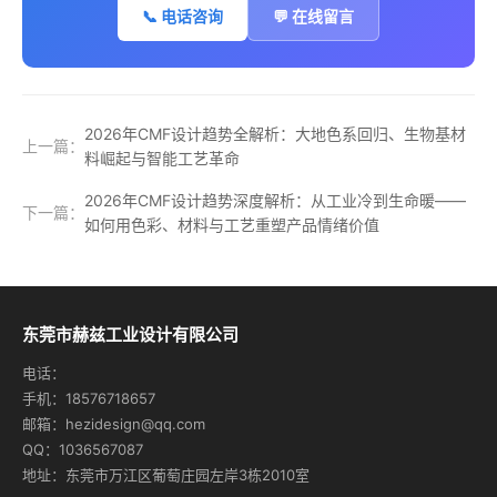
📞 电话咨询
💬 在线留言
2026年CMF设计趋势全解析：大地色系回归、生物基材
上一篇：
料崛起与智能工艺革命
2026年CMF设计趋势深度解析：从工业冷到生命暖——
下一篇：
如何用色彩、材料与工艺重塑产品情绪价值
东莞市赫兹工业设计有限公司
电话：
手机：18576718657
邮箱：hezidesign@qq.com
QQ：1036567087
地址：东莞市万江区葡萄庄园左岸3栋2010室