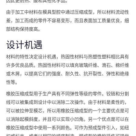
因此更耐热、酸和其他化学品。
由于加工中材料在模具型腔中通过压缩成型，所以材料流动性
差，加工而成的零件不容易变形，而且表面加工质量优良，细
部结构保持度高。
设计机遇
材料的特性决定设计机遇，热固性材料与热塑性塑料相比具有
许多优良品质。热固性材料可以填充玻璃纤维、滑石、棉纤维
或木屑，以提高它们的强度、耐久性、抗开裂性、弹性和绝缘
性等。
橡胶压缩成型用于生产具有不同弹性等级的零件。铰链和分割
线可以被集成到设计中以消除二次操作。由于材料是柔性的，
可以被拉伸至模芯，所以用橡胶压缩成型的一个主要优点是可
以消除起模斜度，并且可以实现小凹角。另一个优点是可以在
橡胶压缩成型中使用一系列颜色。可作为预成型件引入，如纽
扣或标志，或者以相同的顺序制造。预成型的橡胶插件可提供