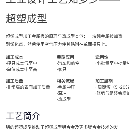
超塑成型
超塑成型加工金属板的原理与热成型类似：一块纯金属被加热
到塑化点，然后使用空气压力使其贴附在单面模具上。
加工成本
典型应用
适用性
·模具成本低至中
·汽车和航空
·小批量至中批量
·单位成本中至高
·家具
加工质量
相关流程
加工周期
·非常高的表面加工质量
·金属冲压
··周期短（5~20
·深冲
·修剪与组装会增
·热成型
工艺简介
铝的超塑成型推动了超塑成型铝合金及更多镁合金技术的发