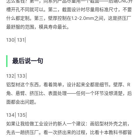
怎么省钱？第一，同系列产品尽量用一个截面——后端CNC开
槽开孔不同就可以。第二，截面设计时尽量用标准尺寸，不要
什么都定制。第三，壁厚控制在1.2-2.0mm之间，这是挤压厂
最舒服的范围，模具寿命最长。
130| 131|
最后说一句
132| 133|
铝型材这个东西，看着简单，设计起来全都是细节。壁厚、R
角、悬臂、挤压比、表面处理——任何一个环节没想清楚，后
面都会出问题。
134| 135|
如果让我给做工业设计的新人一个建议：画铝型材外壳之前，
先去一趟挤压厂。看一次挤出来的过程，比看十本教科书都管