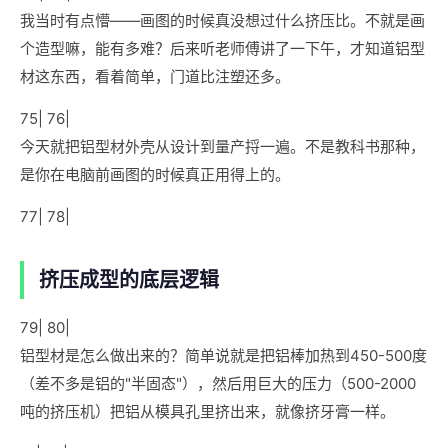
我当时有点懵——画图的时候真没想过什么挤压比。不就是画
个造型嘛，能有多难？后来听老师傅讲了一下午，才知道铝型
材这东西，看着简单，门道比注塑还多。
75| 76|
今天就把铝型材外壳从设计到量产捋一遍。不是教科书那种，
是你在电脑前画图的时候真正用得上的。
77| 78|
挤压成型的底层逻辑
79| 80|
铝型材是怎么做出来的？简单说就是把铝棒加热到450-500度
（差不多是铝的"半固态"），然后用巨大的压力（500-2000
吨的挤压机）把铝从模具孔里挤出来，就像挤牙膏一样。