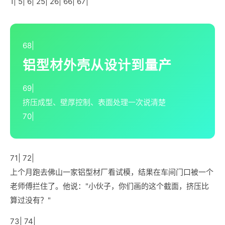
1| 5| 6| 25| 26| 66| 67|
68|
铝型材外壳从设计到量产
69|
挤压成型、壁厚控制、表面处理一次说清楚
70|
71| 72|
上个月跑去佛山一家铝型材厂看试模，结果在车间门口被一个
老师傅拦住了。他说："小伙子，你们画的这个截面，挤压比
算过没有？"
73| 74|