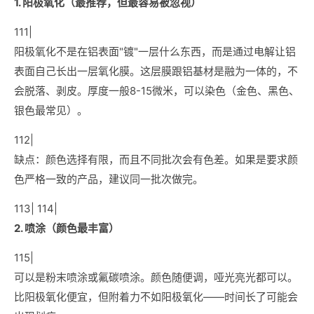
1. 阳极氧化（最推荐，但最容易被忽视）
111|
阳极氧化不是在铝表面"镀"一层什么东西，而是通过电解让铝
表面自己长出一层氧化膜。这层膜跟铝基材是融为一体的，不
会脱落、剥皮。厚度一般8-15微米，可以染色（金色、黑色、
银色最常见）。
112|
缺点：颜色选择有限，而且不同批次会有色差。如果是要求颜
色严格一致的产品，建议同一批次做完。
113| 114|
2. 喷涂（颜色最丰富）
115|
可以是粉末喷涂或氟碳喷涂。颜色随便调，哑光亮光都可以。
比阳极氧化便宜，但附着力不如阳极氧化——时间长了可能会