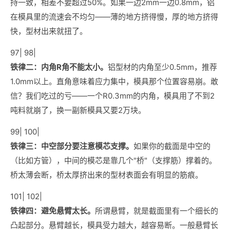
持一致，相差不要超过50%。如果一边2mm一边0.8mm，铝
在模具里的流速会不均匀——薄的地方挤得慢，厚的地方挤得
快，型材出来就扭了。
97| 98|
铁律二：内角R角不能太小。
铝型材的内角至少0.5mm，推荐
1.0mm以上。直角意味着应力集中，模具那个位置容易崩。敢
信？我们吃过的亏——一个R0.3mm的内角，模具用了不到2
吨料就崩了，换一副新模具又要2万块。
99| 100|
铁律三：中空部分要注意模芯支撑。
如果你的截面是中空的
（比如方管），中间的模芯是靠几个"桥"（支撑筋）撑着的。
桥太薄会断，桥太厚挤出来的型材表面会有明显的筋痕。
101| 102|
铁律四：避免悬臂太长。
所谓悬臂，就是截面里有一个细长的
凸起部分。悬臂越长，模具受力越大，越容易断。一般悬臂长