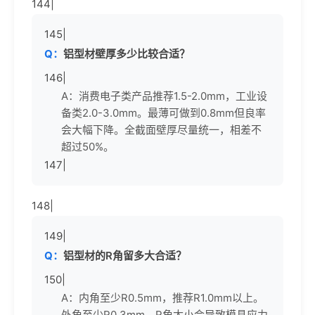
144|
145|
Q：
铝型材壁厚多少比较合适？
146|
A：消费电子类产品推荐1.5-2.0mm，工业设
备类2.0-3.0mm。最薄可做到0.8mm但良率
会大幅下降。全截面壁厚尽量统一，相差不
超过50%。
147|
148|
149|
Q：
铝型材的R角留多大合适？
150|
A：内角至少R0.5mm，推荐R1.0mm以上。
外角至少R0.3mm。R角太小会导致模具应力