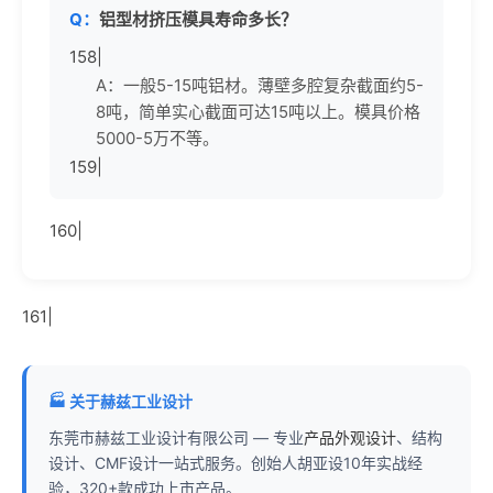
Q：
铝型材挤压模具寿命多长？
158|
A：一般5-15吨铝材。薄壁多腔复杂截面约5-
8吨，简单实心截面可达15吨以上。模具价格
5000-5万不等。
159|
160|
161|
🏭 关于赫兹工业设计
东莞市赫兹工业设计有限公司 — 专业
产品外观设计
、结构
设计、CMF设计一站式服务。创始人胡亚设10年实战经
验，320+款成功上市产品。