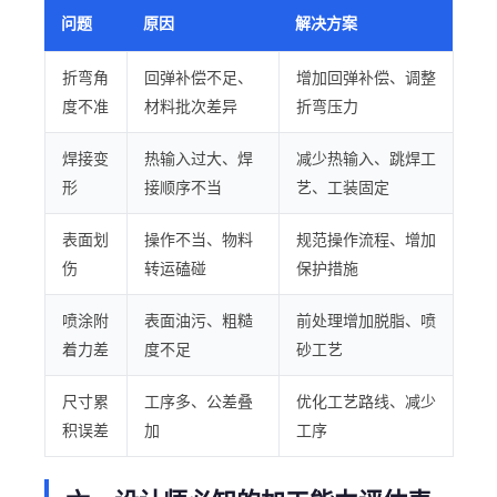
问题
原因
解决方案
折弯角
回弹补偿不足、
增加回弹补偿、调整
度不准
材料批次差异
折弯压力
焊接变
热输入过大、焊
减少热输入、跳焊工
形
接顺序不当
艺、工装固定
表面划
操作不当、物料
规范操作流程、增加
伤
转运磕碰
保护措施
喷涂附
表面油污、粗糙
前处理增加脱脂、喷
着力差
度不足
砂工艺
尺寸累
工序多、公差叠
优化工艺路线、减少
积误差
加
工序