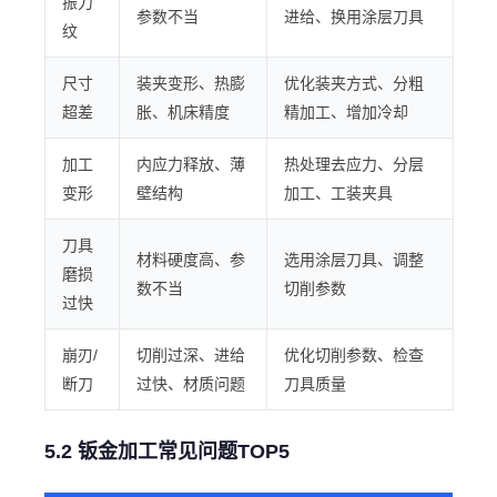
振刀
参数不当
进给、换用涂层刀具
纹
尺寸
装夹变形、热膨
优化装夹方式、分粗
超差
胀、机床精度
精加工、增加冷却
加工
内应力释放、薄
热处理去应力、分层
变形
壁结构
加工、工装夹具
刀具
材料硬度高、参
选用涂层刀具、调整
磨损
数不当
切削参数
过快
崩刃/
切削过深、进给
优化切削参数、检查
断刀
过快、材质问题
刀具质量
5.2 钣金加工常见问题TOP5