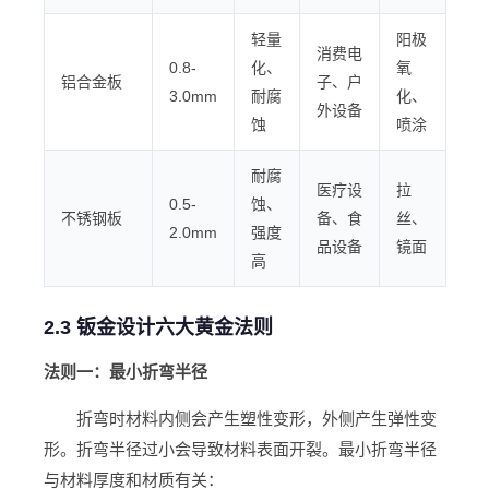
轻量
阳极
消费电
0.8-
化、
氧
铝合金板
子、户
3.0mm
耐腐
化、
外设备
蚀
喷涂
耐腐
医疗设
拉
0.5-
蚀、
不锈钢板
备、食
丝、
2.0mm
强度
品设备
镜面
高
2.3 钣金设计六大黄金法则
法则一：最小折弯半径
折弯时材料内侧会产生塑性变形，外侧产生弹性变
形。折弯半径过小会导致材料表面开裂。最小折弯半径
与材料厚度和材质有关：