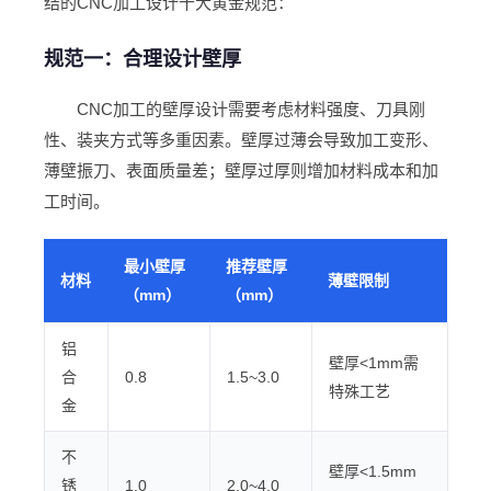
结的CNC加工设计十大黄金规范：
规范一：合理设计壁厚
CNC加工的壁厚设计需要考虑材料强度、刀具刚
性、装夹方式等多重因素。壁厚过薄会导致加工变形、
薄壁振刀、表面质量差；壁厚过厚则增加材料成本和加
工时间。
最小壁厚
推荐壁厚
材料
薄壁限制
（mm）
（mm）
铝
壁厚<1mm需
合
0.8
1.5~3.0
特殊工艺
金
不
壁厚<1.5mm
锈
1.0
2.0~4.0