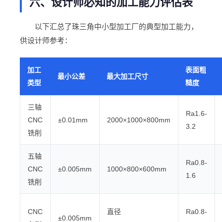
六、设计师必知的加工能力评估表
以下汇总了珠三角中小型加工厂的典型加工能力，
供设计师参考：
加工
表面粗
最小公差
最大加工尺寸
类型
糙度
三轴
Ra1.6-
CNC
±0.01mm
2000×1000×800mm
3.2
铣削
五轴
Ra0.8-
CNC
±0.005mm
1000×800×600mm
1.6
铣削
CNC
直径
Ra0.8-
±0.005mm