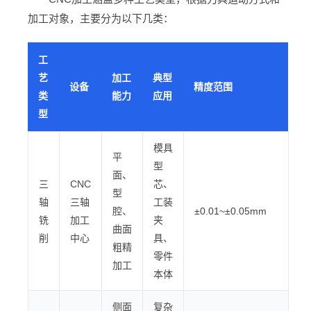
加工对象，主要分为以下几类：
工
艺
加工
典型
设备
精度范围
类
能力
应用
型
模具
平
型
面、
三
CNC
芯、
型
轴
三轴
工装
腔、
±0.01~±0.05mm
铣
加工
夹
曲面
削
中心
具、
粗精
零件
加工
本体
侧面
复杂