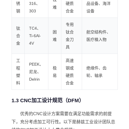
锈
316、
硬质
品设备、海洋
难
钢
303
合金
设备
专用
钛
TC4、
困
钛合
航空结构件、
合
Ti-6Al-
难
金刀
医疗植入物
金
4V
具
工
高速
PEEK、
程
极
钢或
绝缘件、齿
尼龙、
塑
易
硬质
轮、轴承
Delrin
料
合金
1.3 CNC加工设计规范（DFM）
优秀的CNC设计方案需要在满足功能需求的前提
下，充分考虑加工可行性。以下是赫兹工业设计团队总