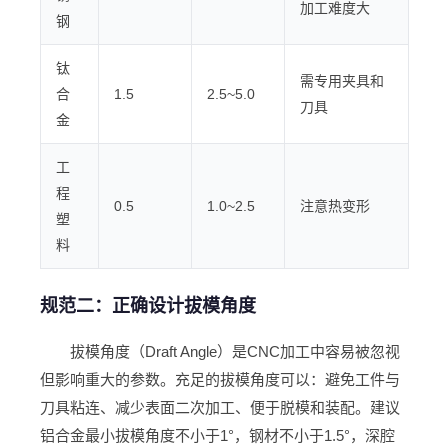
加工难度大
钢
钛
需专用夹具和
合
1.5
2.5~5.0
刀具
金
工
程
0.5
1.0~2.5
注意热变形
塑
料
规范二：正确设计拔模角度
拔模角度（Draft Angle）是CNC加工中容易被忽视
但影响重大的参数。充足的拔模角度可以：避免工件与
刀具粘连、减少表面二次加工、便于脱模和装配。建议
铝合金最小拔模角度不小于1°，钢材不小于1.5°，深腔