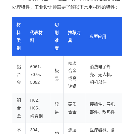
处理特性，工业设计师需要了解以下常用材料的特性：
材
切
料
代表材
削
推荐刀
典型应用
类
料
难
具
别
度
硬质
铝
6061、
消费电子外
极
合金
合
7075、
壳、无人机、
易
或高
金
5052
相机部件
速钢
铜
H62、
较
硬质
接插件、导电
合
H65、
易
合金
部件、散热件
金
磷青铜
不
304、
涂层
医疗器械、食
较