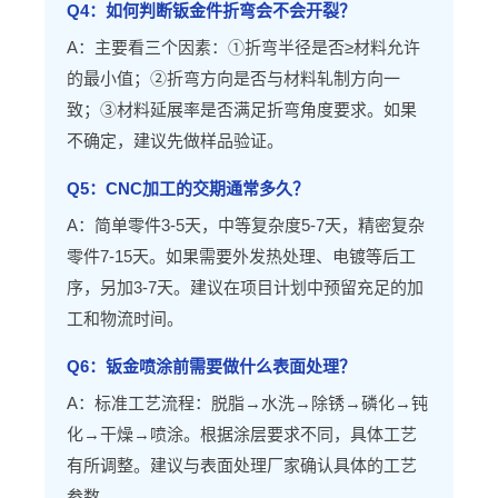
Q4：如何判断钣金件折弯会不会开裂？
A：主要看三个因素：①折弯半径是否≥材料允许
的最小值；②折弯方向是否与材料轧制方向一
致；③材料延展率是否满足折弯角度要求。如果
不确定，建议先做样品验证。
Q5：CNC加工的交期通常多久？
A：简单零件3-5天，中等复杂度5-7天，精密复杂
零件7-15天。如果需要外发热处理、电镀等后工
序，另加3-7天。建议在项目计划中预留充足的加
工和物流时间。
Q6：钣金喷涂前需要做什么表面处理？
A：标准工艺流程：脱脂→水洗→除锈→磷化→钝
化→干燥→喷涂。根据涂层要求不同，具体工艺
有所调整。建议与表面处理厂家确认具体的工艺
参数。