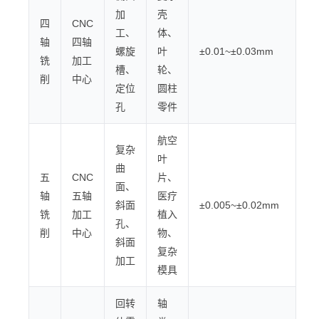
加
壳
四
CNC
工、
体、
轴
四轴
螺旋
叶
±0.01~±0.03mm
铣
加工
槽、
轮、
削
中心
定位
圆柱
孔
零件
航空
复杂
叶
曲
五
CNC
片、
面、
轴
五轴
医疗
斜面
±0.005~±0.02mm
铣
加工
植入
孔、
削
中心
物、
斜面
复杂
加工
模具
回转
轴