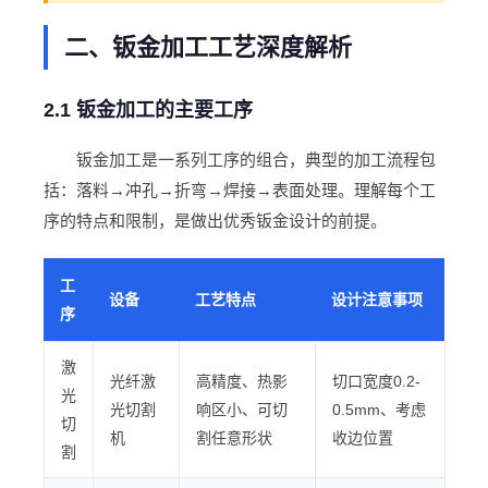
二、钣金加工工艺深度解析
2.1 钣金加工的主要工序
钣金加工是一系列工序的组合，典型的加工流程包
括：落料→冲孔→折弯→焊接→表面处理。理解每个工
序的特点和限制，是做出优秀钣金设计的前提。
工
设备
工艺特点
设计注意事项
序
激
光纤激
高精度、热影
切口宽度0.2-
光
光切割
响区小、可切
0.5mm、考虑
切
机
割任意形状
收边位置
割