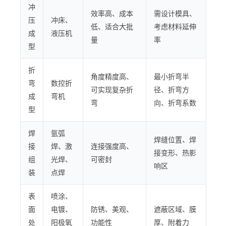
冲
效率高、成本
需设计模具、
压
冲床、
低、适合大批
考虑材料延伸
成
液压机
量
率
型
折
角度精度高、
最小折弯半
弯
数控折
可实现复杂折
径、折弯方
成
弯机
弯
向、折弯系数
型
焊
氩弧
焊缝位置、焊
接
焊、激
连接强度高、
接变形、热影
组
光焊、
可密封
响区
装
点焊
表
喷涂、
面
电镀、
防锈、美观、
遮蔽区域、膜
处
阳极氧
功能性
厚、附着力