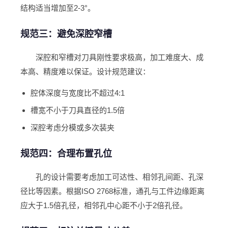
结构适当增加至2-3°。
规范三：避免深腔窄槽
深腔和窄槽对刀具刚性要求极高，加工难度大、成
本高、精度难以保证。设计规范建议：
腔体深度与宽度比不超过4:1
槽宽不小于刀具直径的1.5倍
深腔考虑分模或多次装夹
规范四：合理布置孔位
孔的设计需要考虑加工可达性、相邻孔间距、孔深
径比等因素。根据ISO 2768标准，通孔与工件边缘距离
应大于1.5倍孔径，相邻孔中心距不小于2倍孔径。