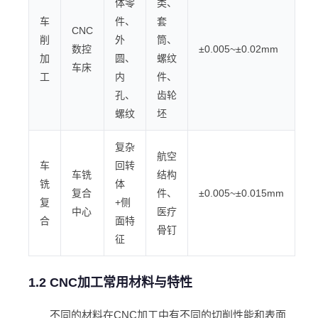
体零
类、
车
件、
套
CNC
削
外
筒、
数控
±0.005~±0.02mm
加
圆、
螺纹
车床
工
内
件、
孔、
齿轮
螺纹
坯
复杂
航空
车
回转
车铣
结构
铣
体
复合
件、
±0.005~±0.015mm
复
+侧
中心
医疗
合
面特
骨钉
征
1.2 CNC加工常用材料与特性
不同的材料在CNC加工中有不同的切削性能和表面