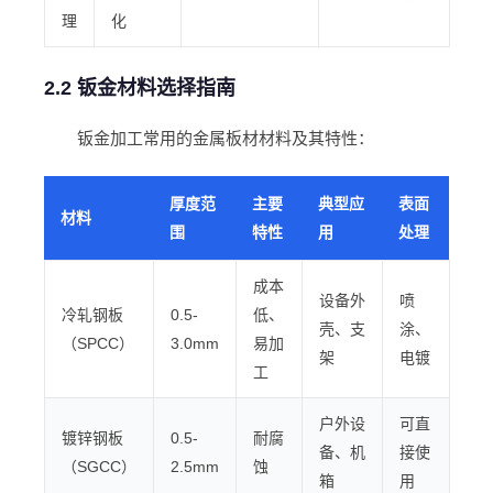
理
化
2.2 钣金材料选择指南
钣金加工常用的金属板材材料及其特性：
厚度范
主要
典型应
表面
材料
围
特性
用
处理
成本
设备外
喷
冷轧钢板
0.5-
低、
壳、支
涂、
（SPCC）
3.0mm
易加
架
电镀
工
户外设
可直
镀锌钢板
0.5-
耐腐
备、机
接使
（SGCC）
2.5mm
蚀
箱
用