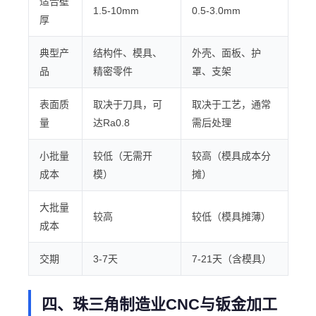
适合壁
1.5-10mm
0.5-3.0mm
厚
典型产
结构件、模具、
外壳、面板、护
品
精密零件
罩、支架
表面质
取决于刀具，可
取决于工艺，通常
量
达Ra0.8
需后处理
小批量
较低（无需开
较高（模具成本分
成本
模）
摊）
大批量
较高
较低（模具摊薄）
成本
交期
3-7天
7-21天（含模具）
四、珠三角制造业CNC与钣金加工