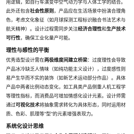
用逻辑，如自行车演变中空气动力学与人体工学的结合。
此外还包含
社会性原则
，产品应在生活场景中扮演合理角
色，考虑文化象征（如月球探测工程标识融合书法艺术与
航天精神）。设计过程需同步关注
经济合理性
和
生产技术
可行性
，确保工业化量产可能。
理性与感性的平衡
优秀造型设计需在
两极维度间建立桥梁
：过度理性会导致
产品冰冷缺乏人情味（如纯功能主义设计），过度感性则
易产生华而不实的装饰（如新艺术运动部分作品）。具体
产品中两者比例动态变化，如工具类产品侧重人机工程学
等理性指标，而消费品可增加情感化设计元素。设计师需
通过
可视化技术
将抽象需求转化为具体形态，同时运用材
质、色彩、肌理等"型"的元素增强表现力。
系统化设计思维