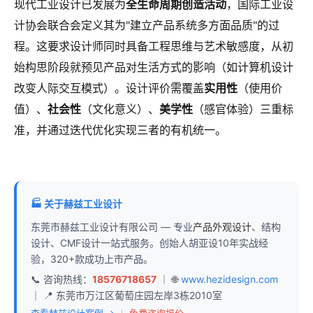
现代工业设计已发展为
全生命周期创造活动
，国际工业设
计协会联合会定义其为"建立产品系统多方面品质"的过
程。这要求设计师同时具备工程思维与艺术敏感度，从初
始构思阶段就预见产品对生活方式的影响（如计算机设计
改变人际交互模式）。设计评价需覆盖
实用性
（使用价
值）、
社会性
（文化意义）、
美学性
（感官体验）三重标
准，并通过迭代优化实现三者的有机统一。
🏭 关于赫兹工业设计
东莞市赫兹工业设计有限公司 — 专业
产品外观设计
、结构
设计、CMF设计一站式服务。创始人胡亚设10年实战经
验，320+款成功上市产品。
📞 咨询热线：
18576718657
｜ 🌐
www.hezidesign.com
｜ 📍 东莞市万江区葡萄庄园左岸3栋2010室