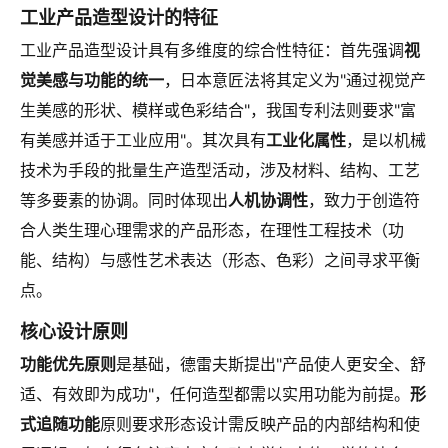
工业产品造型设计的特征
工业产品造型设计具有多维度的综合性特征：首先强调
视
觉美感与功能的统一
，日本意匠法将其定义为"通过视觉产
生美感的形状、模样或色彩结合"，我国专利法则要求"富
有美感并适于工业应用"。其次具有
工业化属性
，是以机械
技术为手段的批量生产造型活动，涉及材料、结构、工艺
等多要素的协调。同时体现出
人机协调性
，致力于创造符
合人类生理心理需求的产品形态，在理性工程技术（功
能、结构）与感性艺术表达（形态、色彩）之间寻求平衡
点。
核心设计原则
功能优先原则
是基础，德雷夫斯提出"产品使人更安全、舒
适、有效即为成功"，任何造型都需以实用功能为前提。
形
式追随功能
原则要求形态设计需反映产品的内部结构和使