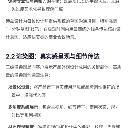
保持专业性与亲和力的平衡
：既展现扎实的手绘功底，又避
免过度艺术化导致理解门槛
赫兹设计为每位设计师提供系统的草图沟通培训，特别强调
“一分钟草图”技巧：在极短时间内用最简练的线条传达核心设
计意图，适应快节奏的商业会议场景。
2.2 渲染图：真实感呈现与细节传达
三维渲染图是向客户展示
产品外观设计
成果的关键载体。高质
量的渲染图沟通需注意：
场景化设置
：将产品置于真实使用环境或品牌调性相符的场
景中，增强代入感
多角度系统展示
：包含主视角、细节特写、使用状态、尺寸
对比等系列视图
材质表现精度
：准确再现CMF设计中的色彩、纹理、光泽和