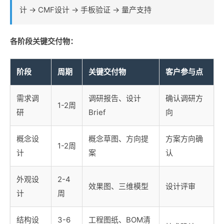
计 → CMF设计 → 手板验证 → 量产支持
各阶段关键交付物：
阶段
周期
关键交付物
客户参与点
需求调
调研报告、设计
确认调研方
1-2周
研
Brief
向
概念设
概念草图、方向提
方案方向确
1-2周
计
案
认
外观设
2-4
效果图、三维模型
设计评审
计
周
结构设
3-6
工程图纸、BOM清