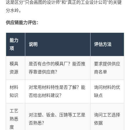
这是区分“只会画图的设计师”和“真正的工业设计公司”的关键
分水岭。
供应链能力评估：
能力
说明
评估方法
项
模具
是否有合作的模具厂？能否推
要求提供供应
资源
荐靠谱供应商？
商名单
材料
对常用材料特性是否了解？能
询问材料的优
知识
否给出材料建议？
缺点
工艺
对注塑、钣金、压铸等工艺是
询问工艺选择
熟悉
否熟悉？
依据
度