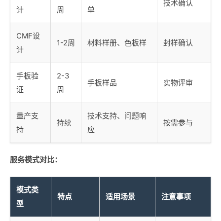
技术确认
计
周
单
CMF设
1-2周
材料样册、色板样
封样确认
计
手板验
2-3
手板样品
实物评审
证
周
量产支
技术支持、问题响
持续
按需参与
持
应
服务模式对比：
模式类
特点
适用场景
注意事项
型