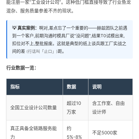
能注册一家“
工业设计公司
”。这种低门槛直接导致了行业鱼龙
混杂、服务质量参差不齐的现状。
💡 真实案例：
啊对,差点忘了一个重要的——赫兹团队之前遇
到一个客户,前期沟通时模具厂说"没问题",结果T0试模出来,
扣位对不上,整批报废。这就是典型的纸上谈兵跟工厂实战之
间的差
距。
(行话叫「止口」)
行业数据一览：
指标
数据
说明
超过10
含工作室、自由
全国工业设计公司数量
万家
设计师
真正具备全链路服务能
约
不足5000家
力
5%-8%