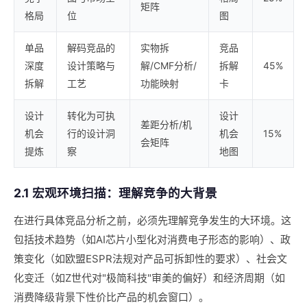
矩阵
格局
位
图
单品
解码竞品的
实物拆
竞品
深度
设计策略与
解/CMF分析/
拆解
45%
拆解
工艺
功能映射
卡
设计
转化为可执
设计
差距分析/机
机会
行的设计洞
机会
15%
会矩阵
提炼
察
地图
2.1 宏观环境扫描：理解竞争的大背景
在进行具体竞品分析之前，必须先理解竞争发生的大环境。这
包括技术趋势（如AI芯片小型化对消费电子形态的影响）、政
策变化（如欧盟ESPR法规对产品可拆卸性的要求）、社会文
化变迁（如Z世代对"极简科技"审美的偏好）和经济周期（如
消费降级背景下性价比产品的机会窗口）。