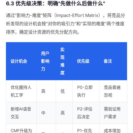
6.3 优先级决策：明确"先做什么后做什么"
通过"影响力-难度"矩阵（Impact-Effort Matrix），将竞品分
析发现的设计机会按"对你的吸引力"和"实现的难度"两个维度
排序，确定设计资源的优先分配方向。
实
用户
现
设计机会
影响
优先级
备注
难
力
度
优化握持人
P0-立即
竞品普遍
高
低
机工学
执行
忽视
新增AI语音
P2-评估
需验证用
中
高
交互
后决定
户需求
CMF升级为
P1-优先
成本增加