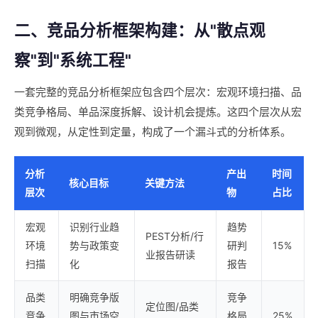
二、竞品分析框架构建：从"散点观
察"到"系统工程"
一套完整的竞品分析框架应包含四个层次：宏观环境扫描、品
类竞争格局、单品深度拆解、设计机会提炼。这四个层次从宏
观到微观，从定性到定量，构成了一个漏斗式的分析体系。
分析
产出
时间
核心目标
关键方法
层次
物
占比
宏观
识别行业趋
趋势
PEST分析/行
环境
势与政策变
研判
15%
业报告研读
扫描
化
报告
品类
明确竞争版
竞争
定位图/品类
竞争
图与市场空
格局
25%