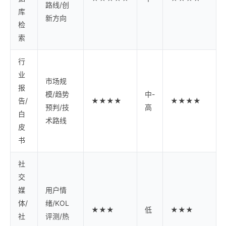
路线/创
库
新方向
检
索
行
业
市场规
报
模/趋势
中-
告/
★★★★
★★★★
预判/技
高
白
术路线
皮
书
社
交
媒
用户情
体/
绪/KOL
★★★
低
★★★
社
评测/热