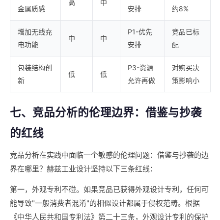
高
中
金属质感
安排
约8%
增加无线充
P1-优先
竞品已标
中
中
电功能
安排
配
包装结构创
P3-资源
对购买决
低
低
新
允许再做
策影响小
七、竞品分析的伦理边界：借鉴与抄袭
的红线
竞品分析在实践中面临一个敏感的伦理问题：借鉴与抄袭的边
界在哪里？赫兹工业设计坚持以下三条红线：
第一，外观专利不碰。如果竞品已获得外观设计专利，任何可
能导致"一般消费者混淆"的相似设计都属于侵权范畴。根据
《中华人民共和国专利法》第二十三条，外观设计专利的保护