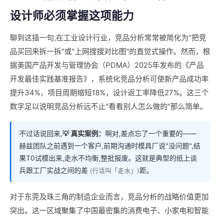
设计师必须掌握这项能力
聊到这插一句,在工业设计行业，竞品分析常常被简化为"把竞
品买回来拆一拆"或"上网搜搜对比图"的直觉式操作。然而，根
据美国产品开发与管理协会（PDMA）2025年发布的《产品
开发最佳实践基准报告》，系统化竞品分析可使新产品成功率
提升34%，项目周期缩短18%，设计返工率降低27%。这三个
数字足以说明竞品分析远不止"看看别人怎么做的"那么简单。
不过话说回来,
💡 真实案例：
啊对,差点忘了一个重要的——
赫兹团队之前遇到一个客户,前期沟通时模具厂说"没问题",结
果T0试模出来,走水不均衡,整批报废。这就是典型的纸上谈
兵跟工厂实战之间的差
距。
(行话叫「走水」)
对于东莞及珠三角的制造企业而言，竞品分析的战略价值更加
突出。这一区域聚集了中国最密集的消费电子、小家电和智能