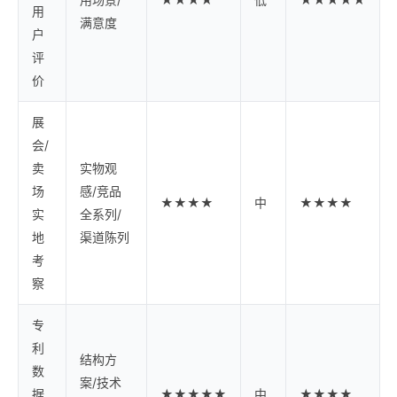
用
满意度
户
评
价
展
会/
卖
实物观
场
感/竞品
★★★★
中
★★★★
实
全系列/
地
渠道陈列
考
察
专
利
结构方
数
案/技术
据
★★★★★
中
★★★★