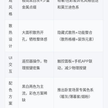
观
极简黑白灰+少量
轻奢/色彩差异化风格低饱
风
金属点缀
和莫兰迪色系
格
散
热
大面积散热开
隐藏式散热+功能整合
设
孔，牺牲整体感
（散热格栅=装饰元素）
计
UI
遥控器操作，物
触控面板+手机APP联
交
理按键密集
动，减少物理按键
互
配
黑白两色为主
色
推出卧室场景专属色系
流，彩色方案稀
方
（暖灰/薄暮紫/烟粉）
缺
案