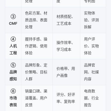
处理
度
专利图
色彩方案、材
实物体
③
材质搭配、
质选择、表面
验、评测
CMF
工艺成本
处理
拆解
④
握持手感、操
用户评
操作效率、
人机
作逻辑、使用
价、实物
学习成本
工程
体验
体验
⑤
品牌形象、定
品牌官
价格带、用
品牌
价策略、目标
网、社媒
户画像
感知
人群
内容
⑥
销量口碑、渠
电商数
评分、好评
市场
道覆盖、用户
据、行业
率、复购率
表现
反馈
报告