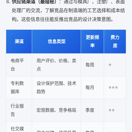
供应链渠道（最隐秘）
：通过与模具厂、注塑厂、表面
处理厂的交流，了解竞品在制造端的工艺选择和成本结
构。这些信息往往能反推出竞品的设计决策意图。
更新频
费力
渠道
信息类型
率
度
电商平
用户评价、价格、卖
每周
⭐
台
点
专利数
设计保护范围、技术
每月
⭐⭐⭐
据库
趋势
行业报
宏观数据、竞争格局
季度
⭐⭐
告
社交媒