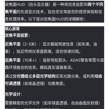
双焦面HUD（抬头显示器）是一种将信息投影到
两个不同
焦平面
的先进显示技术，旨在优化驾驶员的视觉体验和信
息处理效率。以下是对双焦面HUD的详细解析：
核心原理
双焦平面投影
：
近焦平面
（2-3米）：显示基础驾驶信息（如车速、油
量），贴近传统仪表盘距离，适合快速扫视。
远焦平面
（10米+）：投射导航箭头、ADAS警告等需与道
路环境融合的信息，模拟真实道路景深。
通过
分光镜组
或
多层光学结构
实现光路分离，或利用
动态
可调透镜
（如液晶透镜）切换焦距。
光学设计
：
需要精密的光学元件（如非球面透镜、自由曲面反射镜）