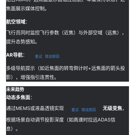
焦面展示媒体控制。
航空领域
：
飞行员同时监控飞行参数（近焦）与外部空域（远焦），
提升态势感知。
AR导航
：
重试
错误原因
多级导航提示（如近焦面的转弯倒计时+远焦面的箭头投
影），增强指引连贯性。
未来趋势
动态多焦面
：
通过MEMS或液晶透镜实现
无级变焦
，
重试
错误原因
根据场景自动调节投影深度（如高速时拉远ADAS信
息）。