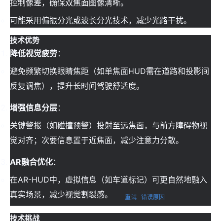
控制像差，确保双焦面图像清晰。
可能采用偏振分光或波长分光技术，减少光路干扰。
技术优势
降低视觉疲劳
：
避免频繁切换眼睛焦距（如单焦面HUD需在道路和投影间
反复调焦），提升长时间驾驶舒适度。
增强信息分层
：
关键警报（如碰撞预警）投射至远焦面，与前方障碍物视
觉对齐；次要信息置于近焦面，减少注意力分散。
AR融合优化
：
在AR-HUD中，虚拟信息（如车道标记）可更自然地融入
真实场景，减少视觉割裂感。
重试
错误原因
技术挑战