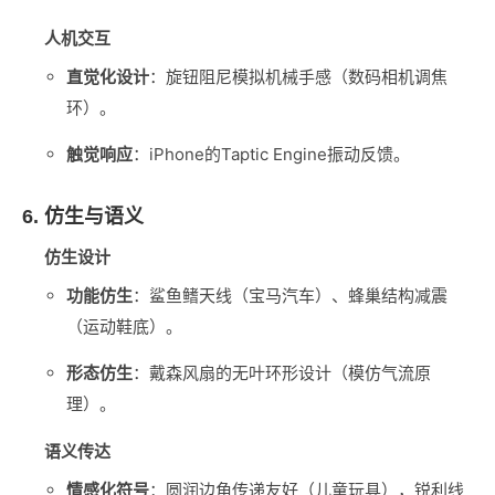
人机交互
直觉化设计
‌：旋钮阻尼模拟机械手感（数码相机调焦
环）。
触觉响应
‌：iPhone的Taptic Engine振动反馈。
6. 仿生与语义
仿生设计
功能仿生
‌：鲨鱼鳍天线（宝马汽车）、蜂巢结构减震
（运动鞋底）。
形态仿生
‌：戴森风扇的无叶环形设计（模仿气流原
理）。
语义传达
情感化符号
‌：圆润边角传递友好（儿童玩具），锐利线