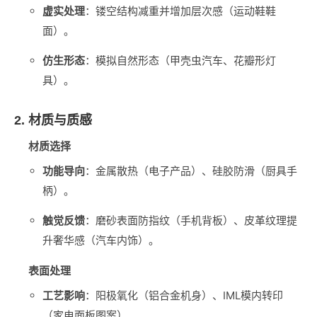
虚实处理
‌：镂空结构减重并增加层次感（运动鞋鞋
面）。
仿生形态
‌：模拟自然形态（甲壳虫汽车、花瓣形灯
具）。
2. 材质与质感
材质选择
功能导向
‌：金属散热（电子产品）、硅胶防滑（厨具手
柄）。
触觉反馈
‌：磨砂表面防指纹（手机背板）、皮革纹理提
升奢华感（汽车内饰）。
表面处理
工艺影响
‌：阳极氧化（铝合金机身）、IML模内转印
（家电面板图案）。