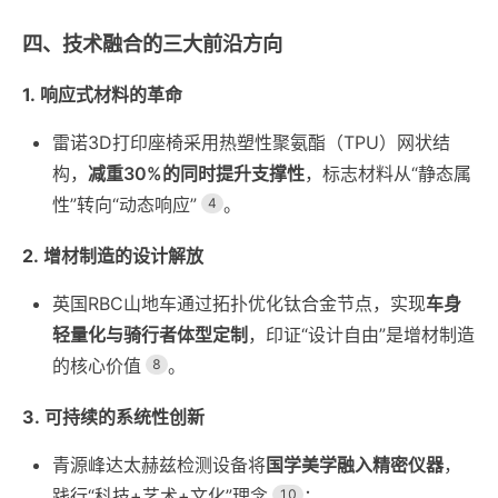
四、技术融合的三大前沿方向
1. 响应式材料的革命
雷诺3D打印座椅采用热塑性聚氨酯（TPU）网状结
构，
减重30%的同时提升支撑性
，标志材料从“静态属
性”转向“动态响应”
。
4
2. 增材制造的设计解放
英国RBC山地车通过拓扑优化钛合金节点，实现
车身
轻量化与骑行者体型定制
，印证“设计自由”是增材制造
的核心价值
。
8
3. 可持续的系统性创新
青源峰达太赫兹检测设备将
国学美学融入精密仪器
，
践行“科技+艺术+文化”理念
；
10