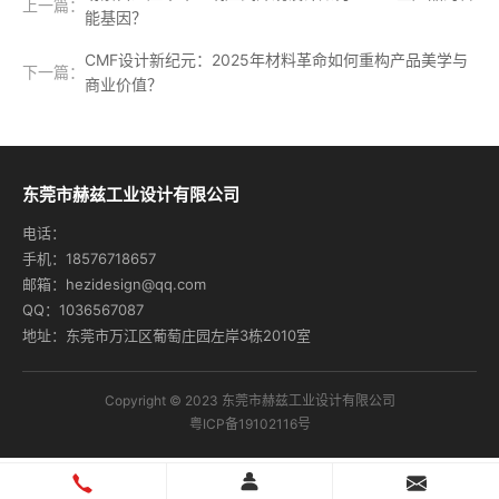
上一篇：
能基因？
CMF设计新纪元：2025年材料革命如何重构产品美学与
下一篇：
商业价值？
东莞市赫兹工业设计有限公司
电话：
手机：18576718657
邮箱：hezidesign@qq.com
QQ：1036567087
地址：东莞市万江区葡萄庄园左岸3栋2010室
Copyright © 2023 东莞市赫兹工业设计有限公司
粤ICP备19102116号