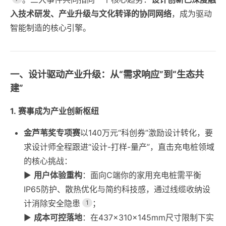
入技术研发、产业升级与文化转译的协同网络
，成为驱动
智能制造的核心引擎。
一、设计驱动产业升级：从“需求响应”到“生态共
建”
1. 赛事成为产业创新枢纽
金芦苇奖专项赛
以140万元“科创券”激励设计转化，要
求设计师全程跟进“设计-打样-量产”，直击充电桩领域
的核心挑战：
▶️
用户体验重构
：面向C端你的家用充电桩需平衡
IP65防护、散热优化与简约科技感，通过线缆收纳设
计消除安全隐患
；
1
▶️
成本可控落地
：在437×310×145mm尺寸限制下实