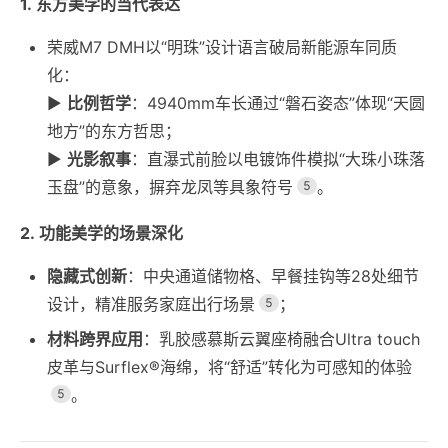
1. 东方美学的当代表达
荣威M7 DMH以“明珠”设计语言破局新能源车同质
化：
▶️
比例哲学
：4940mm车长通过“磐石姿态”体现“天圆
地方”的东方哲思；
▶️
光影叙事
：直瀑式前脸以电镀饰件模拟“大珠小珠落
玉盘”的意象，摒弃龙凤等具象符号
。
5
2. 功能美学的场景深化
隐藏式创新
：中央通道储物格、早餐挂钩等28处细节
设计，精准服务家庭出行场景
；
5
材料跨界应用
：乳胶感慕斯云翼座椅融合Ultra touch
皮革与Surflex®海绵，将“舒适”转化为可感知的体验
。
5