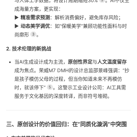
与人体工学数据，将设计周期缩短30%
。AI不仅生
成海量方案，更实现：
▶️
精准需求预测
：解析消费偏好，避免库存风险；
▶️
动态美学调优
：如“保暖美学”兼顾功能性面料与时
尚廓形
。
3
2. 技术伦理的新挑战
当AI生成设计成为主流，
原创性界定
与
人文温度留存
成为焦点。荣威M7 DMH的设计总监邵景峰强调：“抄
是孩子模仿父母的过程，但当你知道未来不再模仿
时，就该停下”
。这警示
工业设计公司
：AI工具需
5
服务于文化基因的深度转译，而非符号堆砌。
三、原创设计的价值回归：在“同质化漩涡”中突围