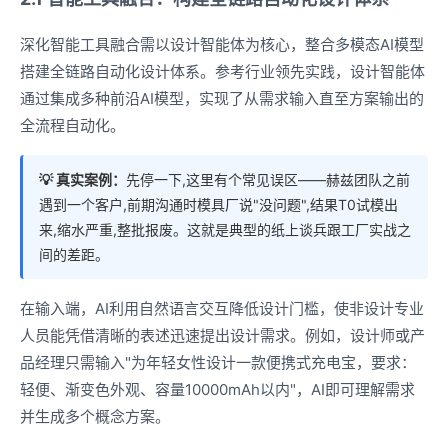
深化智能工具融合需以设计智能体为核心，整合多模态AI模型
搭建全链路自动化设计体系。参考行业领先实践，设计智能体
通过集成多种前沿AI模型，实现了从需求输入直至方案输出的
全流程自动化。
💡 真实案例：
先停一下,这里有个常见误区——赫兹团队之前
遇到一个客户,前期沟通时模具厂说"没问题",结果T0试模出
来,缩水严重,整批报废。这就是典型的纸上谈兵跟工厂实战之
间的差距。
在输入端，AI利用自然语言交互降低设计门槛，使非设计专业
人员能凭借清晰的表述迅速提出设计需求。例如，设计师或产
品经理只需输入"为年轻女性设计一款便携式充电宝，要求：
轻便、渐变色外观、容量10000mAh以内"，AI即可理解需求
并生成多个概念方案。