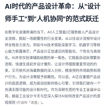
AI时代的产品设计革命：从"设计
师手工"到"人机协同"的范式跃迁
在数字化浪潮奔涌的当下，AI(人工智能)已强势嵌入产品设计
全流程，掀起一场颠覆性的行业变革。从以往设计流程中设计
师全程亲力亲为，到如今AI技术借助深度学习、机器学习等核
心能力崭露锋芒，产品设计正加速迈向智能化、个性化与高效
化。AI并非仅扮演辅助绘图的单一角色，它既能自动处理繁杂
流程、快速生成初步设计雏形，让设计师摆脱重复劳动的约
束，又可依托对海量数据的深入分析，精准预判市场趋势和用
户行为，为设计决策赋予前瞻性。可以说，AI正在重塑产品设
计的底层逻辑，成为驱动创新的核心引擎，引领我们驶向一个
充满无限可能的设计新时代。作为深耕东莞的专业
工业设计公
司
，赫兹工业设计今天与您深入探讨AI如何改变产品设计的游
戏规则
。
(行话叫「流道」)