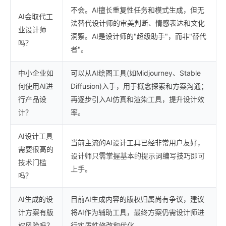
不会。AI擅长重复性任务和模式生成，但无
AI会取代工
法替代设计师的审美判断、情感表达和文化
业设计师
洞察。AI是设计师的"超级助手"，而非"替代
吗？
者"。
中小企业如
可以从AI绘图工具(如Midjourney、Stable
何使用AI进
Diffusion)入手，用于概念探索和方案沟通；
行产品设
再逐步引入AI仿真和渲染工具，提升设计效
计？
率。
AI设计工具
当前主流的AI设计工具已经非常用户友好，
需要很高的
设计师只需掌握基本的提示词编写技巧即可
技术门槛
上手。
吗？
AI生成的设
目前AI生成内容的版权归属尚有争议，建议
计方案有版
将AI作为辅助工具，最终方案仍需设计师进
权风险吗？
行实质性修改和优化。