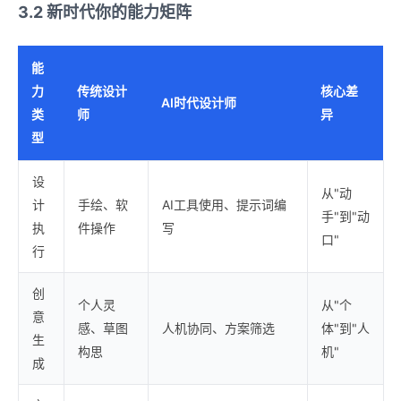
3.2 新时代你的能力矩阵
能
力
传统设计
核心差
AI时代设计师
类
师
异
型
设
从"动
计
手绘、软
AI工具使用、提示词编
手"到"动
执
件操作
写
口"
行
创
个人灵
从"个
意
感、草图
人机协同、方案筛选
体"到"人
生
构思
机"
成