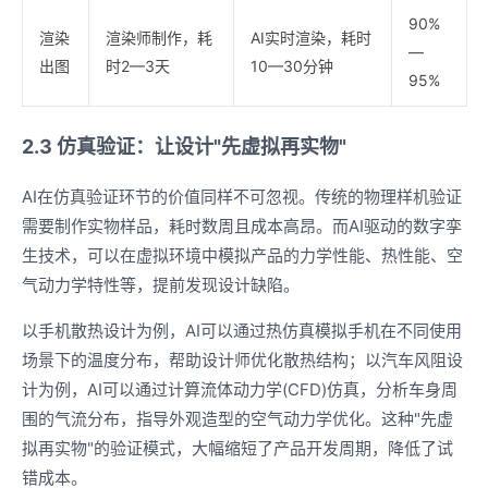
90%
渲染
渲染师制作，耗
AI实时渲染，耗时
—
出图
时2—3天
10—30分钟
95%
2.3 仿真验证：让设计"先虚拟再实物"
AI在仿真验证环节的价值同样不可忽视。传统的物理样机验证
需要制作实物样品，耗时数周且成本高昂。而AI驱动的数字孪
生技术，可以在虚拟环境中模拟产品的力学性能、热性能、空
气动力学特性等，提前发现设计缺陷。
以手机散热设计为例，AI可以通过热仿真模拟手机在不同使用
场景下的温度分布，帮助设计师优化散热结构；以汽车风阻设
计为例，AI可以通过计算流体动力学(CFD)仿真，分析车身周
围的气流分布，指导外观造型的空气动力学优化。这种"先虚
拟再实物"的验证模式，大幅缩短了产品开发周期，降低了试
错成本。