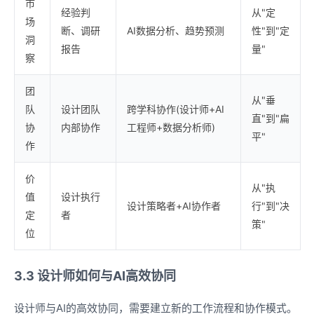
市
经验判
从"定
场
断、调研
AI数据分析、趋势预测
性"到"定
洞
报告
量"
察
团
从"垂
队
设计团队
跨学科协作(设计师+AI
直"到"扁
协
内部协作
工程师+数据分析师)
平"
作
价
从"执
值
设计执行
设计策略者+AI协作者
行"到"决
定
者
策"
位
3.3 设计师如何与AI高效协同
设计师与AI的高效协同，需要建立新的工作流程和协作模式。