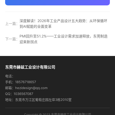
深度解读！2026年工业产品设计五大趋势：从环保循环
上一篇：
到AI赋能的全面变革
PMI回升至51.2%——工业设计需求加速释放，东莞制造
下一篇：
迎来新拐点
东莞市赫兹工业设计有限公司
电话：
手机：18576718657
邮箱：hezidesign@qq.com
QQ：1036567087
地址：东莞市万江区葡萄庄园左岸3栋2010室
Copyright © 2023 东莞市赫兹工业设计有限公司