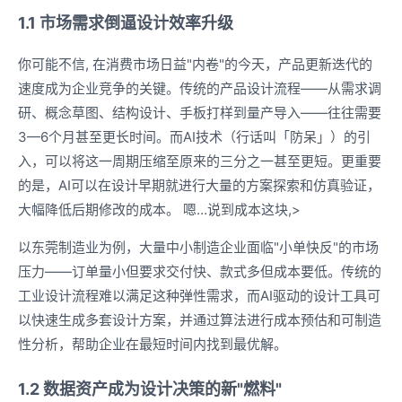
1.1 市场需求倒逼设计效率升级
你可能不信, 在消费市场日益"内卷"的今天，产品更新迭代的
速度成为企业竞争的关键。传统的产品设计流程——从需求调
研、概念草图、结构设计、手板打样到量产导入——往往需要
3—6个月甚至更长时间。而AI技术（行话叫「防呆」）的引
入，可以将这一周期压缩至原来的三分之一甚至更短。更重要
的是，AI可以在设计早期就进行大量的方案探索和仿真验证，
大幅降低后期修改的成本。 嗯…说到成本这块,>
以东莞制造业为例，大量中小制造企业面临"小单快反"的市场
压力——订单量小但要求交付快、款式多但成本要低。传统的
工业设计流程难以满足这种弹性需求，而AI驱动的设计工具可
以快速生成多套设计方案，并通过算法进行成本预估和可制造
性分析，帮助企业在最短时间内找到最优解。
1.2 数据资产成为设计决策的新"燃料"