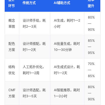
传统方式
AI辅助方式
环节
提升
80%
概念
设计师手绘，耗
AI生成，耗时1—2
—
草图
时2—3天
小时
90%
85%
配色
设计师搭配，耗
AI批量生成，耗时
—
方案
时1—2天
10—30分钟
95%
70%
结构
人工拓扑优化，
AI生成式设计，耗
—
优化
耗时1—2周
时1—2天
85%
80%
CMF
设计师选配，耗
AI智能推荐，耗时
—
方案
时3—5天
1—2小时
90%