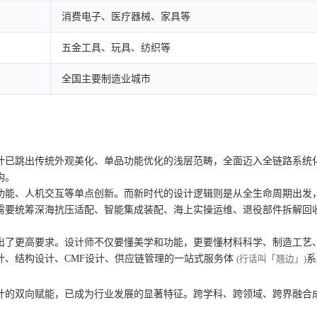
消费电子、医疗器械、家具等
五金工具、玩具、纺织等
全国主要制造业城市
计已跳出传统外观美化、单品功能优化的浅层范畴，全面迈入全链路系统
构。
功能、人机交互等单点创新。而新时代的设计逻辑则是从全生命周期出发
需要统筹深海抗压适配、智能集成装配、海上实操运维、退役部件拆解回
出了更高要求。设计师不仅要懂美学和功能，更要懂材料科学、制造工艺
计、结构设计、CMF设计、供应链管理的一站式服务体
系
(行话叫「翘边」)
计的双向赋能，已成为行业发展的显著特征。跨学科、跨领域、跨界融合