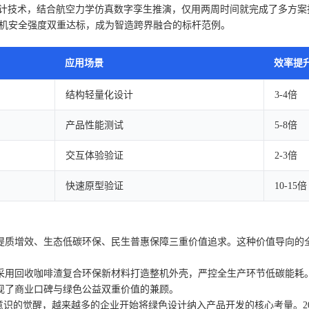
式设计技术，结合航空力学仿真数字孪生推演，仅用两周时间就完成了多方案
整机安全强度双重达标，成为智造跨界融合的标杆范例。
应用场景
效率提
结构轻量化设计
3-4倍
产品性能测试
5-8倍
交互体验验证
2-3倍
快速原型验证
10-15倍
提质增效、生态低碳环保、民生普惠保障三重价值追求。这种价值导向的
采用回收咖啡渣复合环保新材料打造整机外壳，严控全生产环节低碳能耗
现了商业口碑与绿色公益双重价值的兼顾。
意识的觉醒，越来越多的企业开始将绿色设计纳入产品开发的核心考量。20