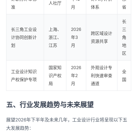
人社厅
准
月
体系
省
长
长三角工业设
上海、
2026
三
跨区域设计
计协同创新计
浙江、
年3
角
资源共享
划
江苏
月
地
区
国家知
2026
外观设计专
工业设计知识
全
识产权
年2
利快速审查
产权保护专项
国
局
月
通道
五、行业发展趋势与未来展望
展望2026年下半年及未来几年，工业设计行业将呈现以下五
大发展趋势：