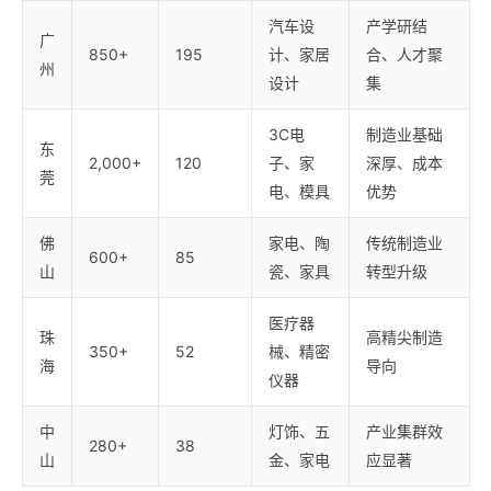
汽车设
产学研结
广
850+
195
计、家居
合、人才聚
州
设计
集
3C电
制造业基础
东
2,000+
120
子、家
深厚、成本
莞
电、模具
优势
佛
家电、陶
传统制造业
600+
85
山
瓷、家具
转型升级
医疗器
珠
高精尖制造
350+
52
械、精密
海
导向
仪器
中
灯饰、五
产业集群效
280+
38
山
金、家电
应显著