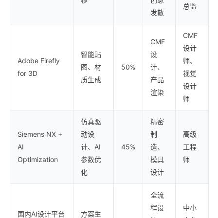
总监
发散
CMF
CMF
设计
智能贴
设
Adobe Firefly
师、
图、材
50%
计、
for 3D
视觉
质生成
产品
设计
渲染
师
仿真驱
精密
Siemens NX +
动设
制
高级
AI
计、AI
45%
造、
工程
Optimization
参数优
模具
师
化
设计
全流
程设
中小
国内AI设计平台
方案生