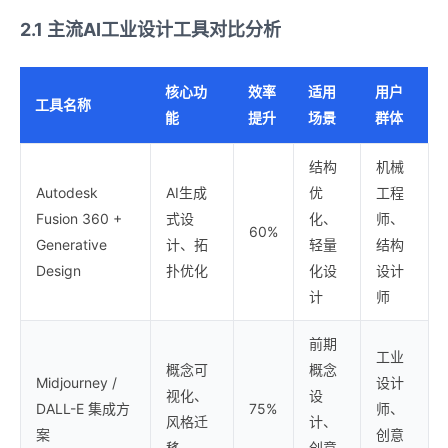
2.1 主流AI工业设计工具对比分析
核心功
效率
适用
用户
工具名称
能
提升
场景
群体
结构
机械
Autodesk
AI生成
优
工程
Fusion 360 +
式设
化、
师、
60%
Generative
计、拓
轻量
结构
Design
扑优化
化设
设计
计
师
前期
工业
概念可
概念
Midjourney /
设计
视化、
设
DALL-E 集成方
75%
师、
风格迁
计、
案
创意
移
创意