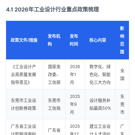
4.1 2026年工业设计行业重点政策梳理
影
发布机
发布
响
政策文件/措施
核心内容
构
时间
范
围
《工业设计产
国家发
2026
数字化、绿
全
业高质量发展
改委、
年1
色化、智能
国
指导意见》
工信部
月
化三大方向
2025
东
东莞市工业设
东莞市
设计服务补
年9
莞
计创新券政策
工信局
贴最高50%
月
市
广东省工业设
2025
建立工业设
广
广东省
计职称评审标
年12
计人才评价
东