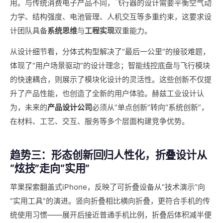
用。与传统消费电子产品不同，飞行器的设计需要平衡空气动
力学、结构强度、电池管理、人机交互等多重约束，这要求设
计团队具备
系统思维
与
工程实现
双重能力。
从设计细节看，分体式构型解决了“最后一公里”的接驳难题，
体现了“用户场景驱动”的设计理念；智能线控底盘与飞行模块
的快速耦合，则展示了模块化设计的灵活性。这些创新不仅提
升了产品性能，也创造了全新的用户体验。赫兹工业设计认
为，未来的
产品设计公司
必须从“单点创新”转向“系统创新”，
在材料、工艺、交互、服务等多个层面构建竞争优势。
趋势三：形态创新回归人性化，折叠设计从
“炫技”走向“实用”
苹果探索翻盖式iPhone，反映了可折叠设备从“技术演示”向
“实用工具”的演进。竖向折叠相比横向折叠，更符合手机的传
统使用习惯——展开后接近普通手机比例，折叠后体积减半便