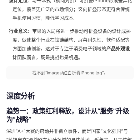
设计定位
：与书本式（横向对折）可折叠iPhone形成差异化
定位，覆盖更广泛的市场细分；竖向折叠形态更符合传统
手机使用习惯，降低学习成本。
行业意义
：苹果的入局将进一步推动可折叠设备的设计成熟
度，促使整个行业在铰链结构、屏幕耐久性、软件适配等
方面加速创新。这对于专注于消费电子领域的
产品外观设
计
团队而言，既是挑战也是机遇。
找不到“images/红白折叠iPhone.jpg”。
深度分析
趋势一：政策红利释放，设计从“服务”升级
为“战略”
深圳“A+”大赛的启动并非孤立事件，而是国家“文化强国”与
“科技自立”双战略在设计领域的具体落地。近年来，从工信部