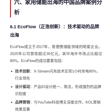
六、家用储能出海的中国品牌案例分
析
6.1 EcoFlow（正浩创新）：技术驱动的品牌
出海
EcoFlow成立于2017年，是便携储能领域的明星企业。
2025年公司营收超过30亿元，其中海外市场占比超过
80%。EcoFlow的成功要素包括：
技术创新
：X-Stream闪充技术实现1小时充电80%，
行业领先
设计驱动
：产品ID设计统一、简洁，形成强烈的品牌
识别度
品牌营销
：与YouTube科技博主深度合作，KOL营销
效果显著