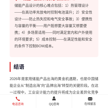
储能产品设计的核心难点包括：1）热管理设计
——在高功率充放电时控制电池温升；2）安全性
设计——防止热失控和电气安全事故；3）便携性
与容量的平衡——用户既想要大容量又想要便
携；4）多场景适用——同时满足室内和户外使用
的环境要求；5）成本控制——在满足性能和安全
的条件下控制BOM成本。
结语
2026年是家用储能产品出海的黄金机遇期，也是中国储
能企业从"制造出海"向"品牌出海"转型的关键阶段。在这
一过程中，工业设计能力的提升将成为企业差异化竞争
的核心武器。
在线留言
电话咨询
QQ咨询