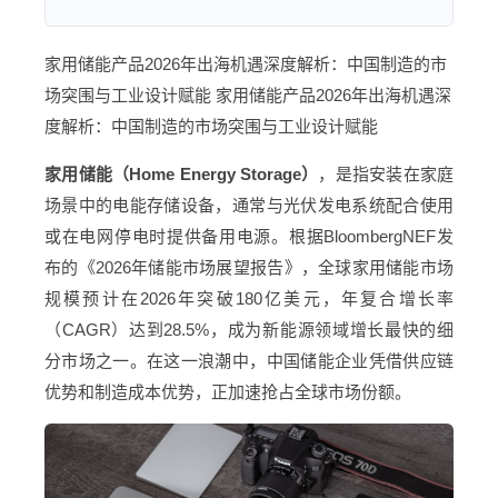
家用储能产品2026年出海机遇深度解析：中国制造的市
场突围与工业设计赋能
家用储能产品2026年出海机遇深
度解析：中国制造的市场突围与工业设计赋能
家用储能（Home Energy Storage）
，是指安装在家庭
场景中的电能存储设备，通常与光伏发电系统配合使用
或在电网停电时提供备用电源。根据BloombergNEF发
布的《2026年储能市场展望报告》，全球家用储能市场
规模预计在2026年突破180亿美元，年复合增长率
（CAGR）达到28.5%，成为新能源领域增长最快的细
分市场之一。在这一浪潮中，中国储能企业凭借供应链
优势和制造成本优势，正加速抢占全球市场份额。