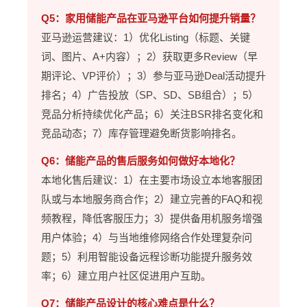
Q5：家用储能产品在亚马逊平台如何提升销量？
亚马逊运营建议：1）优化Listing（标题、关键
词、图片、A+内容）；2）获取更多Review（早
期评论、VP评价）；3）参与亚马逊Deal活动提升
排名；4）广告投放（SP、SD、SB组合）；5）
竞品分析持续优化产品；6）关注BSR排名变化和
竞品动态；7）库存管理避免断货影响排名。
Q6：储能产品的售后服务如何做好本地化？
本地化售后建议：1）在主要市场设立本地客服团
队或与本地服务商合作；2）建立完善的FAQ和视
频教程，降低客服压力；3）提供备用机服务增强
用户体验；4）与当地维修网络合作处理复杂问
题；5）利用智能设备远程诊断功能提升服务效
率；6）建立用户社区促进用户互助。
Q7：储能产品设计的核心难点是什么？