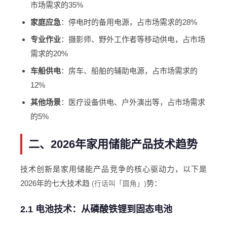
市场需求的35%
家庭应急
：停电时的备用电源，占市场需求的28%
专业作业
：摄影师、野外工作者等移动供电，占市场
需求的20%
车船供电
：房车、船舶的辅助电源，占市场需求的
12%
其他场景
：医疗设备供电、户外演出等，占市场需求
的5%
二、2026年家用储能产品技术趋势
技术创新是家用储能产品竞争的核心驱动力，以下是
2026年的七大技术趋
势：
(行话叫「圆角」)
2.1 电池技术：从磷酸铁锂到固态电池