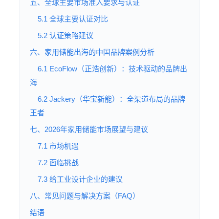
五、全球主要市场准入要求与认证
5.1 全球主要认证对比
5.2 认证策略建议
六、家用储能出海的中国品牌案例分析
6.1 EcoFlow（正浩创新）：技术驱动的品牌出
海
6.2 Jackery（华宝新能）：全渠道布局的品牌
王者
七、2026年家用储能市场展望与建议
7.1 市场机遇
7.2 面临挑战
7.3 给工业设计企业的建议
八、常见问题与解决方案（FAQ）
结语