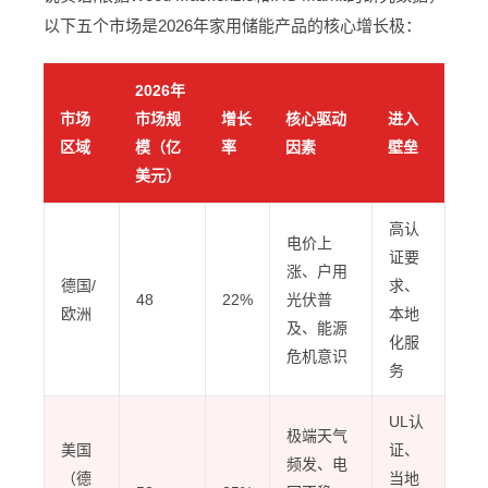
以下五个市场是2026年家用储能产品的核心增长极：
2026年
市场
市场规
增长
核心驱动
进入
区域
模（亿
率
因素
壁垒
美元）
高认
电价上
证要
涨、户用
德国/
求、
48
22%
光伏普
欧洲
本地
及、能源
化服
危机意识
务
UL认
极端天气
美国
证、
频发、电
（德
当地