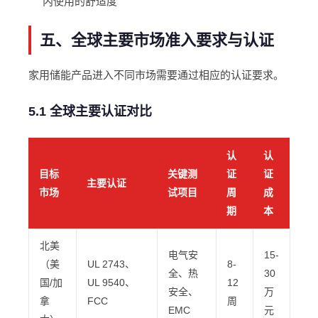
内使用的舒适度
五、全球主要市场准入要求与认证
家用储能产品进入不同市场需要通过相应的认证要求。
5.1 全球主要认证对比
认
认
目标
关键测
证
证
主要认证
市场
试项目
周
成
期
本
北美
电气安
15-
（美
UL 2743、
8-
全、热
30
国/加
UL 9540、
12
安全、
万
拿
FCC
周
EMC
元