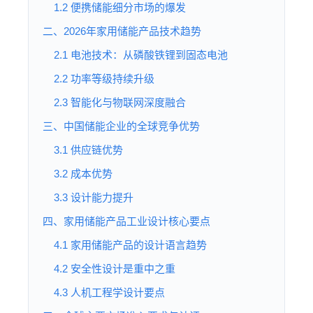
1.2 便携储能细分市场的爆发
二、2026年家用储能产品技术趋势
2.1 电池技术：从磷酸铁锂到固态电池
2.2 功率等级持续升级
2.3 智能化与物联网深度融合
三、中国储能企业的全球竞争优势
3.1 供应链优势
3.2 成本优势
3.3 设计能力提升
四、家用储能产品工业设计核心要点
4.1 家用储能产品的设计语言趋势
4.2 安全性设计是重中之重
4.3 人机工程学设计要点