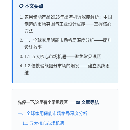
📋 本文要点
家用储能产品2026年出海机遇深度解析：中国
制造的市场突围与工业设计赋能——掌握核心
方法
一、全球家用储能市场格局深度分析——提升
设计效率
1.1 五大核心市场机遇——避免常见误区
1.2 便携储能细分市场的爆发——建立系统思
维
📖 文章导航
先停一下,这里有个常见误区——
一、全球家用储能市场格局深度分析
1.1 五大核心市场机遇