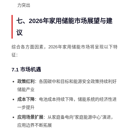
力突出
七、2026年家用储能市场展望与建
议
综合各方面因素，2026年家用储能市场将呈现以下特
征：
7.1 市场机遇
政策红利
：各国碳中和目标和能源安全政策持续利好
储能产业
成本下降
：电池成本持续下降，储能系统的经济性进
一步提升
应用场景扩展
：从家庭备电向"家庭能源中心"演进，
应用边界不断拓展