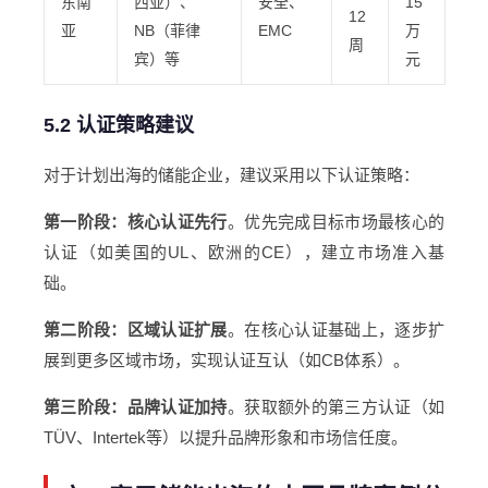
东南
西亚）、
安全、
15
12
亚
NB（菲律
EMC
万
周
宾）等
元
5.2 认证策略建议
对于计划出海的储能企业，建议采用以下认证策略：
第一阶段：核心认证先行
。优先完成目标市场最核心的
认证（如美国的UL、欧洲的CE），建立市场准入基
础。
第二阶段：区域认证扩展
。在核心认证基础上，逐步扩
展到更多区域市场，实现认证互认（如CB体系）。
第三阶段：品牌认证加持
。获取额外的第三方认证（如
TÜV、Intertek等）以提升品牌形象和市场信任度。