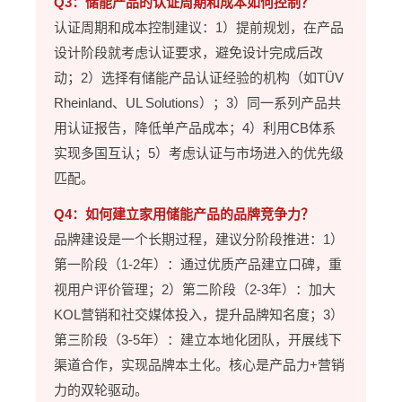
Q3：储能产品的认证周期和成本如何控制？
认证周期和成本控制建议：1）提前规划，在产品
设计阶段就考虑认证要求，避免设计完成后改
动；2）选择有储能产品认证经验的机构（如TÜV
Rheinland、UL Solutions）；3）同一系列产品共
用认证报告，降低单产品成本；4）利用CB体系
实现多国互认；5）考虑认证与市场进入的优先级
匹配。
Q4：如何建立家用储能产品的品牌竞争力？
品牌建设是一个长期过程，建议分阶段推进：1）
第一阶段（1-2年）：通过优质产品建立口碑，重
视用户评价管理；2）第二阶段（2-3年）：加大
KOL营销和社交媒体投入，提升品牌知名度；3）
第三阶段（3-5年）：建立本地化团队，开展线下
渠道合作，实现品牌本土化。核心是产品力+营销
力的双轮驱动。