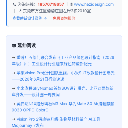
📞 咨询热线：
18576718657
｜ 🌐
www.hezidesign.com
｜ 📍 东莞市万江区葡萄庄园左岸3栋2010室
查看赫兹设计案例 →
｜
免费咨询报价
📖 延伸阅读
→
重磅！五部门联合发布《工业产品绿色设计指南（2026
年版）》：工业设计行业迎来绿色转型新纪元
→
苹果Vision Pro设计团队重组，小米SU7改款设计图曝光
——2026年6月21日行业速递
→
小米澎程SkyNomad首款SUV设计曝光，比亚迪两款新
车齐发——设计圈一周要闻
→
英伟达N1X跑分叫板M3 Max 华为Mate 80 Air搭载麒麟
9030 OPPO ColorO
→
Vision Pro 2供应链升级·生物基材料量产·AI工具
Midjourney 7发布