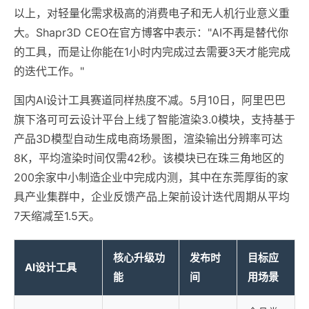
以上，对轻量化需求极高的消费电子和无人机行业意义重
大。Shapr3D CEO在官方博客中表示："AI不再是替代你
的工具，而是让你能在1小时内完成过去需要3天才能完成
的迭代工作。"
国内AI设计工具赛道同样热度不减。5月10日，阿里巴巴
旗下洛可可云设计平台上线了智能渲染3.0模块，支持基于
产品3D模型自动生成电商场景图，渲染输出分辨率可达
8K，平均渲染时间仅需42秒。该模块已在珠三角地区的
200余家中小制造企业中完成内测，其中在东莞厚街的家
具产业集群中，企业反馈产品上架前设计迭代周期从平均
7天缩减至1.5天。
核心升级功
发布时
目标应
AI设计工具
能
间
用场景