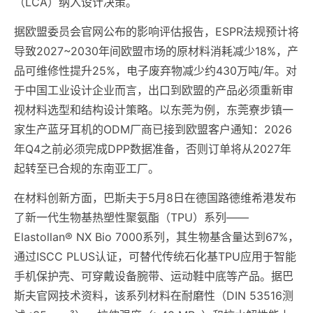
（LCA）纳入设计决策。
据欧盟委员会官网公布的影响评估报告，ESPR法规预计将
导致2027~2030年间欧盟市场的原材料消耗减少18%，产
品可维修性提升25%，电子废弃物减少约430万吨/年。对
于中国工业设计企业而言，出口到欧盟的产品必须重新审
视材料选型和结构设计策略。以东莞为例，东莞寮步镇一
家生产蓝牙耳机的ODM厂商已接到欧盟客户通知：2026
年Q4之前必须完成DPP数据准备，否则订单将从2027年
起转至已合规的东南亚工厂。
在材料创新方面，巴斯夫于5月8日在德国路德维希港发布
了新一代生物基热塑性聚氨酯（TPU）系列——
Elastollan® NX Bio 7000系列，其生物基含量达到67%，
通过ISCC PLUS认证，可替代传统石化基TPU应用于智能
手机保护壳、可穿戴设备腕带、运动鞋中底等产品。据巴
斯夫官网技术资料，该系列材料在耐磨性（DIN 53516测