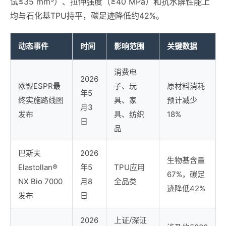
试≤35 mm³）、拉伸强度（≥40 MPa）和抗水解性能上
均与石化基TPU持平，碳足迹降低约42%。
动态事件
时间
影响范围
关键数据
消费电
2026
欧盟ESPR最
子、玩
原材料消耗
年5
终实施路线图
具、家
预计减少
月3
发布
具、纺织
18%
日
品
巴斯夫
2026
生物基含量
Elastollan®
年5
TPU应用
67%，碳足
NX Bio 7000
月8
全品类
迹降低42%
发布
日
2026
上证/深证