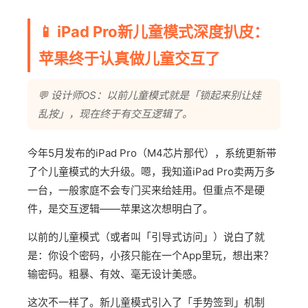
📱 iPad Pro新儿童模式深度扒皮：
苹果终于认真做儿童交互了
💬 设计师OS：以前儿童模式就是「锁起来别让娃
乱按」，现在终于有交互逻辑了。
今年5月发布的iPad Pro（M4芯片那代），系统更新带
了个儿童模式的大升级。嗯，我知道iPad Pro卖两万多
一台，一般家庭不会专门买来给娃用。但重点不是硬
件，是交互逻辑——苹果这次想明白了。
以前的儿童模式（或者叫「引导式访问」）说白了就
是：你设个密码，小孩只能在一个App里玩，想出来？
输密码。粗暴、有效、毫无设计美感。
这次不一样了。新儿童模式引入了「手势签到」机制