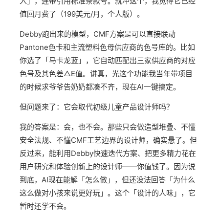
入」，连带引用标准条款号。就冲这个，我觉得它已经
值回月费了（199美元/月，个人版）。
Debby跑出来的模型，CMF方案是可以直接联动
Pantone色卡和主流塑料色母供应商的色号库的。比如
你选了「马卡龙蓝」，它自动匹配出三家供应商的对应
色号及其色差△E值。讲真，光这个功能我当年带项目
的时候求爷爷告奶奶都凑不齐，现在AI一键搞定。
但问题来了：它会取代初级儿童产品设计师吗？
我的答案是：会，也不会。那些只会做造型堆叠、不懂
安全法规、不懂CMF工艺边界的设计师，确实悬了。但
反过来，能利用Debby快速迭代方案、把更多精力花在
用户研究和体验创新上的设计师——你值钱了。因为说
到底，AI现在能解「怎么做」，但还没法回答「为什么
这么做对小孩来说更好玩」。这个「设计的人味」，它
暂时还学不会。