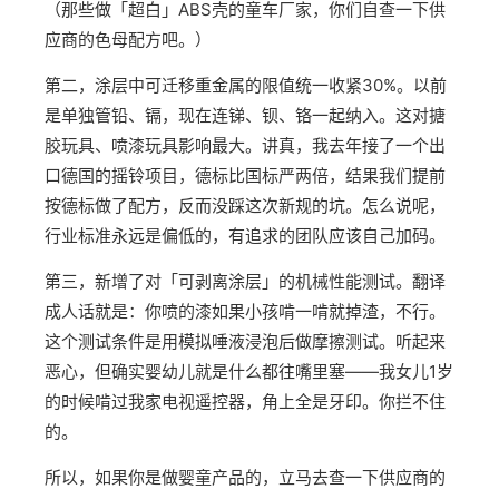
（那些做「超白」ABS壳的童车厂家，你们自查一下供
应商的色母配方吧。）
第二，涂层中可迁移重金属的限值统一收紧30%。以前
是单独管铅、镉，现在连锑、钡、铬一起纳入。这对搪
胶玩具、喷漆玩具影响最大。讲真，我去年接了一个出
口德国的摇铃项目，德标比国标严两倍，结果我们提前
按德标做了配方，反而没踩这次新规的坑。怎么说呢，
行业标准永远是偏低的，有追求的团队应该自己加码。
第三，新增了对「可剥离涂层」的机械性能测试。翻译
成人话就是：你喷的漆如果小孩啃一啃就掉渣，不行。
这个测试条件是用模拟唾液浸泡后做摩擦测试。听起来
恶心，但确实婴幼儿就是什么都往嘴里塞——我女儿1岁
的时候啃过我家电视遥控器，角上全是牙印。你拦不住
的。
所以，如果你是做婴童产品的，立马去查一下供应商的