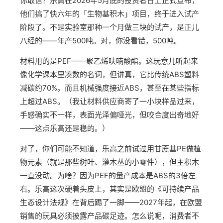
你敢信？乐高在2026年5月底的投资者日上正式宣布，
他们搞了快六年的「生物基积木」项目，终于进入试产
阶段了。不是实验室那种一个月做三块的试产，是正儿
八经的——年产500吨。对，你没看错，500吨。
材料用的是PEF——聚乙烯呋喃酸酯。这玩意儿听起来
像化学课本里凑数的名词，但讲真，它比传统ABS塑料
减碳约70%。而且机械强度接近ABS，甚至在某些指标
上超过ABS。（我让材料供应商寄了一小块样品过来，
手感确实不一样，表面光泽偏哑光，但咬合度出奇地好
——这点乐高还是稳的。）
对了，你们可能不知道，乐高之前试过用甘蔗基PE做植
物元素（就是那些树叶、灌木丛的小零件），但主积木
一直没动。为啥？因为PEF的量产成本是ABS的3倍左
右。乐高这次硬着头皮上，其实是欧盟的《可持续产品
生态设计法规》在背后踢了一脚——2027年起，在欧盟
销售的玩具必须披露产品碳足迹。怎么说呢，消费者不