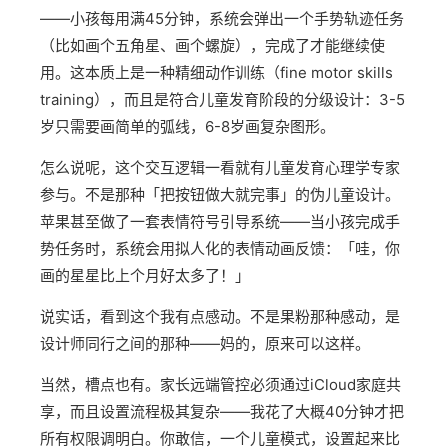
——小孩每用满45分钟，系统会弹出一个手势轨迹任务
（比如画个五角星、画个螺旋），完成了才能继续使
用。这本质上是一种精细动作训练（fine motor skills
training），而且是符合儿童发育阶段的分级设计：3-5
岁只需要画简单的弧线，6-8岁画复杂图形。
怎么说呢，这个交互逻辑一看就有儿童发育心理学专家
参与。不是那种「把按钮做大就完事」的伪儿童设计。
苹果甚至做了一套表情符号引导系统——当小孩完成手
势任务时，系统会用拟人化的表情动画反馈：「哇，你
画的星星比上个月好太多了！」
说实话，看到这个我有点感动。不是果粉那种感动，是
设计师同行之间的那种——妈的，原来可以这样。
当然，槽点也有。家长远端管控必须通过iCloud家庭共
享，而且设置流程极其复杂——我花了大概40分钟才把
所有权限调明白。你敢信，一个儿童模式，设置起来比