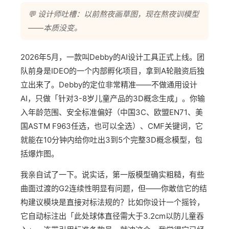
💬 设计师吐槽：以前熬夜画草图，现在熬夜训模型
——本质没变。
2026年5月，一款叫Debby的AI设计工具正式上线。团
队前身是IDEO的一个内部孵化项目，拿到A轮融资后独
立出来了。Debby的定位非常精准——不做通用设计
AI，只做「针对3-8岁儿童产品的3D概念生成」。你输
入年龄范围、安全标准偏好（中国3C、欧盟EN71、美
国ASTM F963任选，也可以全选）、CMF关键词，它
就能在10分钟内给你吐出3到5个完整3D概念模型，包
括爆炸图。
我亲自试了一下。说实话，第一版模型确实粗糙，有些
曲面过渡的G2连续性明显有问题，但——你敢信它的结
构建议模块是直接对标法规的？比如你设计一个摇铃，
它自动标注出「此处球体直径需大于3.2cm以防儿童吞