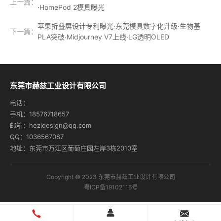
上一篇：
·HomePod 2模具曝光
苹果折叠屏设计专利曝光·东莞模具数字化升级·生物基
下一篇：
PLA突破·Midjourney V7上线·LG透明OLED
东莞市赫兹工业设计有限公司
电话：
手机：18576718657
邮箱：hezidesign@qq.com
QQ：1036567087
地址：东莞市万江区葡萄庄园左岸3栋2010室
Copyright © 2023 东莞市赫兹工业设计有限公司
粤ICP备19102116号