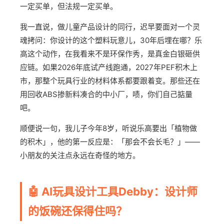
一定买单，但法规一定买单。
我一直说，做儿童产品设计的同行，迟早要面对一个灵
魂拷问：你设计的这个塑料玩意儿，30年后埋在哪？乐
高这个动作，在我看来不是环保作秀，是真金白银砸供
应链。如果2026年底试产线跑通，2027年PEF积木上
市，那整个玩具行业的材料体系都要跟着变。那些还在
用回收ABS掺新料凑合的中小厂，啧，你们自己掂量
吧。
顺便说一句，我儿子今年8岁，听说乐高要出「植物做
的积木」，他的第一反应是：「那会不会长毛？」——
小朋友的关注点永远在奇怪的地方。
🤖 AI玩具设计工具Debby：设计师
的饭碗还保得住吗？