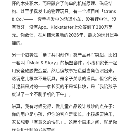
怀的木头积木，而是融合了简单的机械原理、磁吸结
构、甚至手摇发电的物理玩具。有一个项目叫「Crank
& Co."——一套手摇发电的轨道小车，没有锂电池，没
有蓝牙，没有App。Kickstarter上众筹到了380万美
元。你敢信，在AI铺天盖地的2026年，最火的玩具是手
摇的。
另一个趋势是「亲子共同创作」类产品异军突起。比如
一套叫「Mold & Story」的模塑套件，小孩和家长一起
用安全硅胶做造型，然后编故事把造型当角色演出来。
这玩意儿根本不是玩具，是亲子关系的道具。但它的设
计逻辑是对的——家长买的不是塑料块，是「我陪孩子
度过了一个不刷手机的下午」。
讲真，我有时候觉得，做儿童产品设计最妙的点在于：
你的用户是小孩，但你的客户是家长。小孩想要快乐，
家长想要「有意义的快乐」。这两个需求之间，就是你
作为设计师的发挥空间。