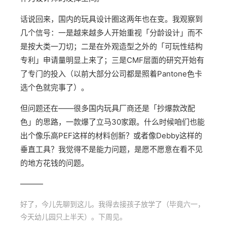
话说回来，国内的玩具设计圈这两年也在变。我观察到
几个信号：一是越来越多人开始重视「分龄设计」而不
是按大类一刀切；二是在外观造型之外的「可玩性结构
专利」申请量明显上来了；三是CMF层面的研究开始有
了专门的投入（以前大部分公司都是照着Pantone色卡
选个色就完事了）。
但问题还在——很多国内玩具厂商还是「抄爆款改配
色」的思路，一款爆了立马30家跟。什么时候咱们也能
出个像乐高PEF这样的材料创新？或者像Debby这样的
垂直工具？我觉得不是能力问题，是愿不愿意在看不见
的地方花钱的问题。
———
好了，今儿先聊到这儿。我得去接孩子放学了（毕竟六一，
今天幼儿园只上半天）。下周见。