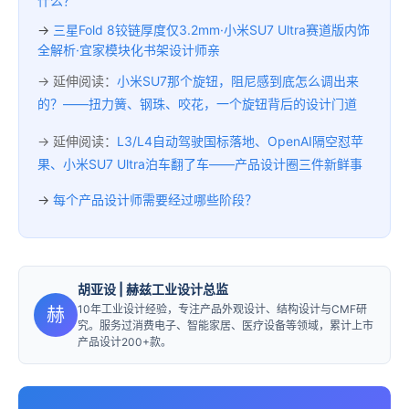
什么？
→
三星Fold 8铰链厚度仅3.2mm·小米SU7 Ultra赛道版内饰
全解析·宜家模块化书架设计师亲
→ 延伸阅读：
小米SU7那个旋钮，阻尼感到底怎么调出来
的？——扭力簧、钢珠、咬花，一个旋钮背后的设计门道
→ 延伸阅读：
L3/L4自动驾驶国标落地、OpenAI隔空怼苹
果、小米SU7 Ultra泊车翻了车——产品设计圈三件新鲜事
→
每个产品设计师需要经过哪些阶段？
胡亚设
| 赫兹工业设计总监
10年工业设计经验，专注产品外观设计、结构设计与CMF研
赫
究。服务过消费电子、智能家居、医疗设备等领域，累计上市
产品设计200+款。