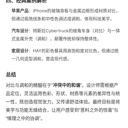
四、经典案例解析
苹果产品
‌：iPhone的玻璃背板与金属边框形成材质对比，
但通过极简线条和中性色调达成调和，体现科技美学。
汽车设计
‌：特斯拉Cybertruck的棱角车身（对比）与一体
式金属外壳（调和），颠覆传统却保持整体性。
家居设计
‌：HAY的彩色餐具用高饱和度对比色，但通过统
一几何造型调和，营造现代感。
总结
对比与调和的精髓在于“‌
冲突中的和谐
‌”。设计师需根据产
品定位，灵活运用色彩、形状、材质等元素的差异性与统
一性，既创造视觉张力，又传递舒适体验。最终目标是将
美学与功能无缝结合，让用户感受到“意料之外的惊喜”与
“情理之中的协调”。