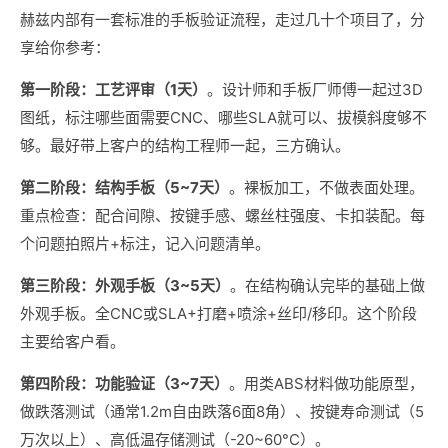
赫兹内部有一套标准的手板验证流程，走过几十个项目了，分
享给你参考：
第一阶段：工艺评审（1天）
。设计师和手板厂师傅一起过3D
图纸，标注哪些面需要CNC、哪些SLA就可以、拔模斜度够不
够。最好带上客户的结构工程师一起，三方确认。
第二阶段：结构手板（5~7天）
。裸板加工，不做表面处理。
重点检查：配合间隙、按键手感、螺丝柱强度、卡扣装配。每
个问题拍照片+标注，记入问题清单。
第三阶段：外观手板（3~5天）
。在结构确认完毕的基础上做
外观手板。全CNC或SLA+打磨+喷涂+丝印/移印。这个阶段
主要给客户看。
第四阶段：功能验证（3~7天）
。用类ABS材料做功能原型，
做跌落测试（通常1.2m自由跌落6面8角）、按键寿命测试（5
万次以上）、高低温存储测试（-20~60°C）。