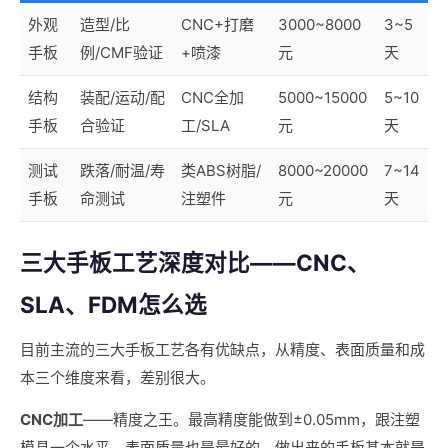
外观
造型/比
CNC+打磨
3000~8000
3~5
手板
例/CMF验证
+喷漆
元
天
结构
装配/运动/配
CNC全加
5000~15000
5~10
手板
合验证
工/SLA
元
天
测试
跌落/耐温/寿
类ABS树脂/
8000~20000
7~14
手板
命测试
注塑件
元
天
三大手板工艺深度对比——CNC、
SLA、FDM怎么选
目前主流的三大手板工艺各有优缺点，从精度、表面质量和成
本三个维度来看，差别很大。
CNC加工
——精度之王。最高精度能做到±0.05mm，跟注塑
模具一个水平。表面质量也是最好的，做出来的手板基本就是