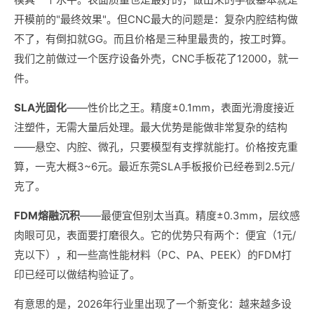
开模前的"最终效果"。但CNC最大的问题是：复杂内腔结构做
不了，有倒扣就GG。而且价格是三种里最贵的，按工时算。
我们之前做过一个医疗设备外壳，CNC手板花了12000，就一
件。
SLA光固化
——性价比之王。精度±0.1mm，表面光滑度接近
注塑件，无需大量后处理。最大优势是能做非常复杂的结构
——悬空、内腔、微孔，只要模型有支撑就能打。价格按克重
算，一克大概3~6元。最近东莞SLA手板报价已经卷到2.5元/
克了。
FDM熔融沉积
——最便宜但别太当真。精度±0.3mm，层纹感
肉眼可见，表面要打磨很久。它的优势只有两个：便宜（1元/
克以下），和一些高性能材料（PC、PA、PEEK）的FDM打
印已经可以做结构验证了。
有意思的是，2026年行业里出现了一个新变化：越来越多设