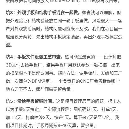
板阶段把装配间隙放大到0.15~0.2mm，到T1试模再收回来。
坑3：外观手板和结构手板混在一起做。
想省钱可以理解，但
把外观验证和结构验证放在同一轮手板里做，风险很大——客
户对外观挑毛病时，结构问题可能来不及改。我们在项目里一
般建议分两轮：先出结构手板搞定装配，再出外观手板搞定造
型。
坑4：手板文件没做工艺审查。
这可能是最冤的——设计师把
3D文件丢给手板厂，结果手板厂用默认参数一顿扫描，出来
的模型根本不是那么回事。避坑方法：做手板前，发给加工厂
做一次简单的DFM评审。一个负责任的CNC厂会告诉你哪些
地方刀下不去、哪些面需要留余量。
坑5：没给手板留够时间。
这是项目管理层面的问题。很多人
以为手板3天搞定，但实际流程是：图纸确认1天、排单1天、
加工2天、打磨喷漆2天、快递1天。算下来7天是至少的。我
们项目排期时，手板周期按8~10天算，留余量。