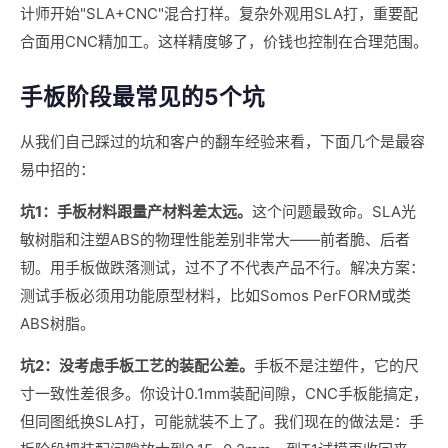
计师开始"SLA+CNC"混合打样。复杂外观用SLA打，重要配
合面用CNC精加工。这样精度够了，价钱也控制在合理范围。
手板阶段最常见的5个坑
从我们自己踩过的坑和客户的翻车经验来看，下面几个是最容
易中招的：
坑1：手板材料跟量产材料差太远。
这个问题最致命。SLA光
敏树脂和注塑ABS的物理性能差别非常大——前者脆、后者
韧。用手板做跌落测试，过不了不代表产品不行。解决方案：
测试手板必须用功能原型材料，比如Somos PerFORM或类
ABS树脂。
坑2：没考虑手板工艺的装配公差。
手板不是注塑件，它的尺
寸一致性差很多。你设计0.1mm装配间隙，CNC手板能搞定，
但同图纸换SLA打，可能就装不上了。我们现在的做法是：手