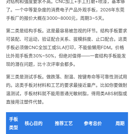
对结构和强度要求不高。CNC加工+手工打磨+喷漆，基本够
了。一个中等复杂度的消费电子产品外观手板，2026年东莞
手板厂的报价大概在3000~8000元，周期3~5天。
第二类是结构手板。这是最容易被忽视的环节。结构手板要求
可装配、可运动，验证配合关系、拔模斜度、止口配合。这类
手板必须做CNC全加工或SLA打印，不能偷懒用FDM。价格
比外观手板贵30%~50%，但绝对值得——一套结构手板能发
现的潜在问题，比十次评审会都多。
第三类是测试手板。做跌落、耐温、按键寿命等可靠性测试用
的。这类手板对材料和工艺的要求最接近量产。比如你要做耐
温测试，手板材料就不能用普通光敏树脂，得用类ABS树脂或
直接用注塑件代替。
手板
核心目的
推荐工艺
参考总价
周期
类型