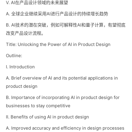
V. AI在产品设计领域的未来展望
A. 全球企业继续采用AI进行产品设计的持续增长趋势
B. AI技术的潜在突破，例如可解释性AI和量子计算，有望彻底
改变产品设计流程。
Title: Unlocking the Power of AI in Product Design
Outline:
I. Introduction
A. Brief overview of AI and its potential applications in
product design
B. Importance of incorporating AI in product design for
businesses to stay competitive
II. Benefits of using AI in product design
A. Improved accuracy and efficiency in design processes